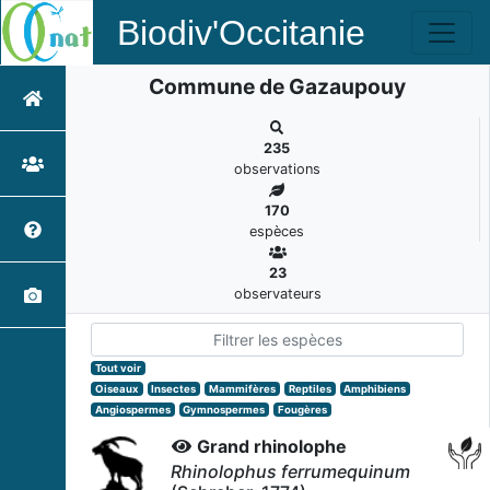
Biodiv'Occitanie
Commune de Gazaupouy
235
observations
170
espèces
23
observateurs
Tout voir
Oiseaux
Insectes
Mammifères
Reptiles
Amphibiens
Angiospermes
Gymnospermes
Fougères
Grand rhinolophe
Rhinolophus ferrumequinum