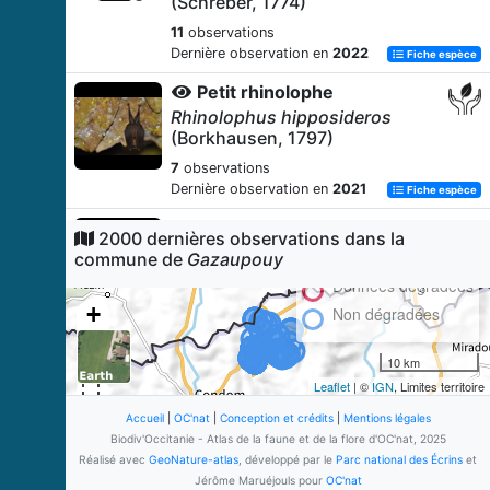
(Schreber, 1774)
11
observations
Dernière observation en
2022
Fiche espèce
Petit rhinolophe
Rhinolophus hipposideros
(Borkhausen, 1797)
7
observations
Dernière observation en
2021
Fiche espèce
Ragondin
2000 dernières observations dans la
Myocastor coypus
(Molina, 1782)
commune de
Gazaupouy
6
observations
Données dégradées
Dernière observation en
2013
Fiche espèce
+
Non dégradées
Méconème scutigère
−
10 km
Cyrtaspis scutata
(Charpentier,
1825)
Leaflet
| ©
IGN
, Limites territoire
5
observations
Accueil
|
OC'nat
|
Conception et crédits
|
Mentions légales
Dernière observation en
2023
Biodiv'Occitanie - Atlas de la faune et de la flore d'OC'nat, 2025
Fiche espèce
Réalisé avec
GeoNature-atlas
, développé par le
Parc national des Écrins
et
Anacamptide pyramidale
Jérôme Maruéjouls pour
OC'nat