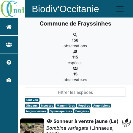
Biodiv'Occitanie
Commune de Frayssinhes
158
observations
115
espèces
15
observateurs
Tout voir
Oiseaux
Insectes
Mammifères
Reptiles
Amphibiens
Angiospermes
Gymnospermes
Fougères
Sonneur à ventre jaune (Le)
Bombina variegata
(Linnaeus,