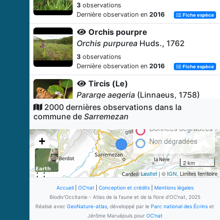
3
observations
Dernière observation en
2016
Fiche espèce
Orchis pourpre
Orchis purpurea
Huds., 1762
3
observations
Dernière observation en
2016
Fiche espèce
Tircis (Le)
Pararge aegeria
(Linnaeus, 1758)
2000 dernières observations dans la
2
observations
commune de
Sarremezan
Dernière observation en
2018
Fiche espèce
Données dégradées
Brachypode des forêts
+
Non dégradées
Brachypodium sylvaticum
(Huds.)
−
P.Beauv., 1812
2 km
2
observations
Leaflet
| ©
IGN
, Limites territoire
Dernière observation en
2025
Fiche espèce
Accueil
|
OC'nat
|
Conception et crédits
|
Mentions légales
Céraiste aggloméré
Biodiv'Occitanie - Atlas de la faune et de la flore d'OC'nat, 2025
Cerastium glomeratum
Thuill., 1799
Réalisé avec
GeoNature-atlas
, développé par le
Parc national des Écrins
et
Jérôme Maruéjouls pour
OC'nat