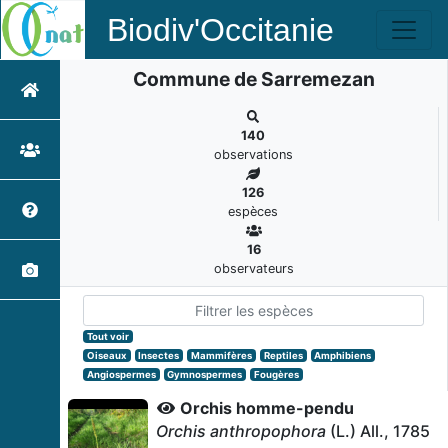
Biodiv'Occitanie
Commune de Sarremezan
140
observations
126
espèces
16
observateurs
Tout voir
Oiseaux
Insectes
Mammifères
Reptiles
Amphibiens
Angiospermes
Gymnospermes
Fougères
Orchis homme-pendu
Orchis anthropophora
(L.) All., 1785