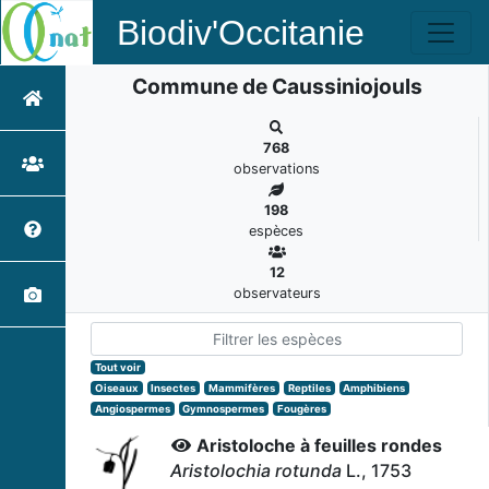
Biodiv'Occitanie
Commune de Caussiniojouls
768
observations
198
espèces
12
observateurs
Tout voir
Oiseaux
Insectes
Mammifères
Reptiles
Amphibiens
Angiospermes
Gymnospermes
Fougères
Aristoloche à feuilles rondes
Aristolochia rotunda
L., 1753