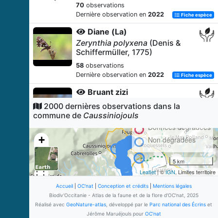
70
observations
Dernière observation en
2022
Fiche espèce
Diane (La)
Zerynthia polyxena
(Denis &
Schiffermüller, 1775)
58
observations
Dernière observation en
2022
Fiche espèce
Bruant zizi
Emberiza cirlus
Linnaeus, 1766
2000 dernières observations dans la
commune de
Caussiniojouls
23
observations
Dernière observation en
2024
Données dégradées
Fiche espèce
+
Non dégradées
Fauvette mélanocéphale
−
Sylvia melanocephala
(Gmelin,
5 km
1789)
Leaflet
| ©
IGN
, Limites territoire
21
observations
Dernière observation en
2024
Accueil
|
OC'nat
|
Conception et crédits
|
Mentions légales
Fiche espèce
Biodiv'Occitanie - Atlas de la faune et de la flore d'OC'nat, 2025
Serin cini
Réalisé avec
GeoNature-atlas
, développé par le
Parc national des Écrins
et
Serinus serinus
(Linnaeus, 1766)
Jérôme Maruéjouls pour
OC'nat