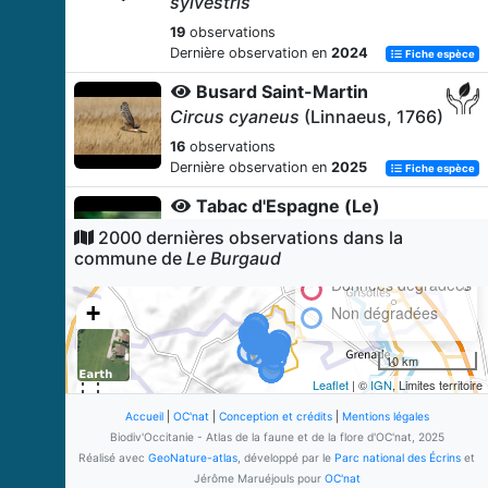
sylvestris
19
observations
Dernière observation en
2024
Fiche espèce
Busard Saint-Martin
Circus cyaneus
(Linnaeus, 1766)
16
observations
Dernière observation en
2025
Fiche espèce
Tabac d'Espagne (Le)
Argynnis paphia
(Linnaeus, 1758)
2000 dernières observations dans la
commune de
Le Burgaud
11
observations
Dernière observation en
2018
Données dégradées
Fiche espèce
+
Non dégradées
Chevreuil européen
−
Capreolus capreolus
(Linnaeus,
10 km
1758)
Leaflet
| ©
IGN
, Limites territoire
10
observations
Dernière observation en
2025
Accueil
|
OC'nat
|
Conception et crédits
|
Mentions légales
Fiche espèce
Biodiv'Occitanie - Atlas de la faune et de la flore d'OC'nat, 2025
Élanion blanc
Réalisé avec
GeoNature-atlas
, développé par le
Parc national des Écrins
et
Elanus caeruleus
(Desfontaines,
Jérôme Maruéjouls pour
OC'nat