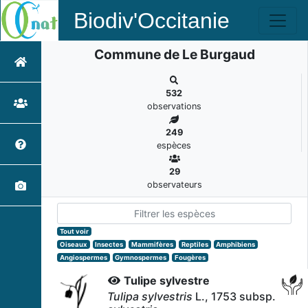
Biodiv'Occitanie
Commune de Le Burgaud
532
observations
249
espèces
29
observateurs
Tout voir
Oiseaux
Insectes
Mammifères
Reptiles
Amphibiens
Angiospermes
Gymnospermes
Fougères
Tulipe sylvestre
Tulipa sylvestris
L., 1753 subsp.