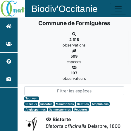
Biodiv'Occitanie
Commune de Formiguères
2 518
observations
599
espèces
107
observateurs
Tout voir
Oiseaux
Insectes
Mammifères
Reptiles
Amphibiens
Angiospermes
Gymnospermes
Fougères
Bistorte
Bistorta officinalis
Delarbre, 1800