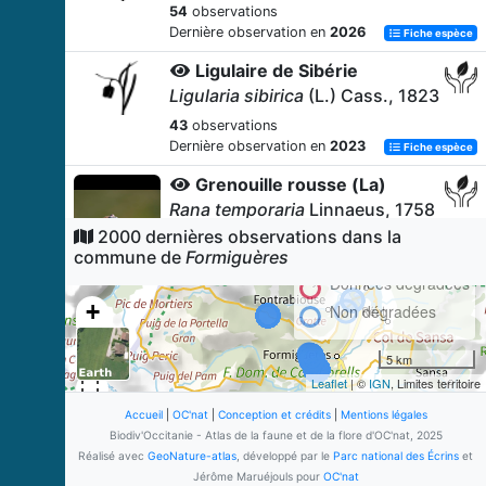
54
observations
Dernière observation en
2026
Fiche espèce
Ligulaire de Sibérie
Ligularia sibirica
(L.) Cass., 1823
43
observations
Dernière observation en
2023
Fiche espèce
Grenouille rousse (La)
Rana temporaria
Linnaeus, 1758
2000 dernières observations dans la
39
observations
commune de
Formiguères
Dernière observation en
2024
Fiche espèce
Données dégradées
Gaillet des fanges
+
Non dégradées
Galium uliginosum
L., 1753
−
36
observations
5 km
Dernière observation en
2019
Fiche espèce
Leaflet
| ©
IGN
, Limites territoire
Cirse des marais
Accueil
|
OC'nat
|
Conception et crédits
|
Mentions légales
Cirsium palustre
(L.) Scop., 1772
Biodiv'Occitanie - Atlas de la faune et de la flore d'OC'nat, 2025
Réalisé avec
GeoNature-atlas
, développé par le
Parc national des Écrins
et
35
observations
Jérôme Maruéjouls pour
OC'nat