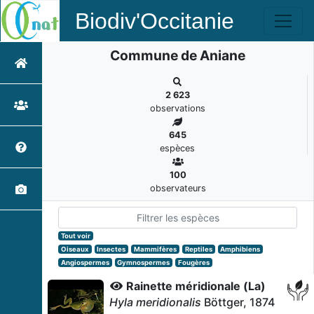
Biodiv'Occitanie
Commune de Aniane
2 623
observations
645
espèces
100
observateurs
Tout voir
Oiseaux
Insectes
Mammifères
Reptiles
Amphibiens
Angiospermes
Gymnospermes
Fougères
Rainette méridionale (La)
Hyla meridionalis
Böttger, 1874