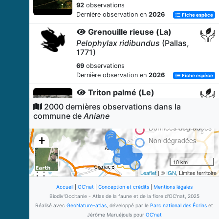
92
observations
Dernière observation en
2026
Fiche espèce
Grenouille rieuse (La)
Pelophylax ridibundus
(Pallas,
1771)
69
observations
Dernière observation en
2026
Fiche espèce
Triton palmé (Le)
Lissotriton helveticus
2000 dernières observations dans la
(Razoumowsky, 1789)
commune de
Aniane
66
observations
Données dégradées
Dernière observation en
2026
Fiche espèce
+
Non dégradées
Lézard ocellé (Le)
−
10 km
Timon lepidus
(Daudin, 1802)
Leaflet
| ©
IGN
, Limites territoire
62
observations
Dernière observation en
2022
Accueil
|
OC'nat
|
Conception et crédits
|
Mentions légales
Fiche espèce
Biodiv'Occitanie - Atlas de la faune et de la flore d'OC'nat, 2025
Pipit farlouse
Réalisé avec
GeoNature-atlas
, développé par le
Parc national des Écrins
et
Anthus pratensis
(Linnaeus,
Jérôme Maruéjouls pour
OC'nat