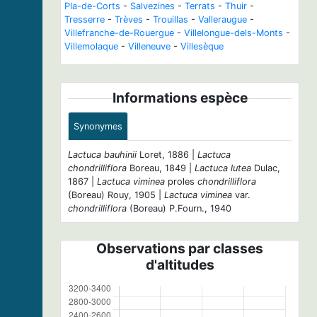
Pla-de-Corts
-
Salvezines
-
Terrats
-
Thuir
-
Tresserre
-
Trèves
-
Trouillas
-
Valleraugue
-
Villefranche-de-Rouergue
-
Villelongue-dels-Monts
-
Villemolaque
-
Villeneuve
-
Villesèque
Informations espèce
Synonymes
Lactuca bauhinii
Loret, 1886 |
Lactuca
chondrilliflora
Boreau, 1849 |
Lactuca lutea
Dulac,
1867 |
Lactuca viminea
proles
chondrilliflora
(Boreau) Rouy, 1905 |
Lactuca viminea
var.
chondrilliflora
(Boreau) P.Fourn., 1940
Observations par classes
d'altitudes