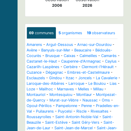
2006
2026
69
communes
5
organismes
19
observateurs
Amarens
-
Argut-Dessous
-
Arnac-sur-Dourdou
-
Avène
-
Banyuls-sur-Mer
-
Beaucaire
-
Bédouès-
Cocurès
-
Brusque
-
Caixas
-
Calmeilles
-
Camarès
-
Castanet-le-Haut
-
Caupenne-d'Armagnac
-
Caylus
-
Cazarilh-Laspènes
-
Cerbère
-
Clermont-l'Hérault
-
Cuzance
-
Dégagnac
-
Embres-et-Castelmaure
-
Esclauzels
-
Gindou
-
Itzac
-
Joncels
-
La Cavalerie
-
Laroque-des-Albères
-
Larroque
-
Le Boulou
-
Lias
-
Loze
-
Mailhoc
-
Marnaves
-
Melles
-
Millau
-
Montauriol
-
Montesquiou
-
Montlaur
-
Montpezat-
de-Quercy
-
Murat-sur-Vèbre
-
Naussac
-
Oms
-
Opoul-Périllos
-
Pampelonne
-
Penne
-
Pradelles-en-
Val
-
Puilaurens
-
Puycelsi
-
Riscle
-
Rivesaltes
-
Roussayrolles
-
Saint-Antonin-Noble-Val
-
Saint-
Beauzile
-
Saint-Estève
-
Saint Géry-Vers
-
Saint-
Jean-de-Laur
-
Saint-Jean-de-Marcel
-
Saint-Jean-