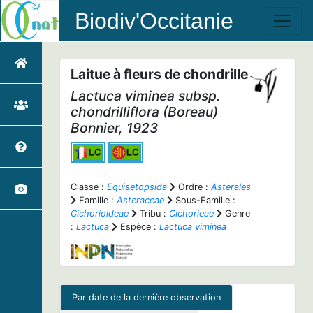
Biodiv'Occitanie
Laitue à fleurs de chondrille
Lactuca viminea
subsp.
chondrilliflora
(Boreau)
Bonnier, 1923
Classe :
Equisetopsida
Ordre :
Asterales
Famille :
Asteraceae
Sous-Famille :
Cichorioideae
Tribu :
Cichorieae
Genre
:
Lactuca
Espèce :
Lactuca viminea
Par date de la dernière observation