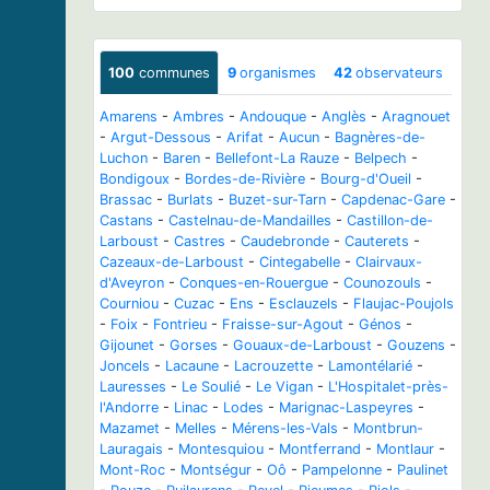
100
communes
9
organismes
42
observateurs
Amarens
-
Ambres
-
Andouque
-
Anglès
-
Aragnouet
-
Argut-Dessous
-
Arifat
-
Aucun
-
Bagnères-de-
Luchon
-
Baren
-
Bellefont-La Rauze
-
Belpech
-
Bondigoux
-
Bordes-de-Rivière
-
Bourg-d'Oueil
-
Brassac
-
Burlats
-
Buzet-sur-Tarn
-
Capdenac-Gare
-
Castans
-
Castelnau-de-Mandailles
-
Castillon-de-
Larboust
-
Castres
-
Caudebronde
-
Cauterets
-
Cazeaux-de-Larboust
-
Cintegabelle
-
Clairvaux-
d'Aveyron
-
Conques-en-Rouergue
-
Counozouls
-
Courniou
-
Cuzac
-
Ens
-
Esclauzels
-
Flaujac-Poujols
-
Foix
-
Fontrieu
-
Fraisse-sur-Agout
-
Génos
-
Gijounet
-
Gorses
-
Gouaux-de-Larboust
-
Gouzens
-
Joncels
-
Lacaune
-
Lacrouzette
-
Lamontélarié
-
Lauresses
-
Le Soulié
-
Le Vigan
-
L'Hospitalet-près-
l'Andorre
-
Linac
-
Lodes
-
Marignac-Laspeyres
-
Mazamet
-
Melles
-
Mérens-les-Vals
-
Montbrun-
Lauragais
-
Montesquiou
-
Montferrand
-
Montlaur
-
Mont-Roc
-
Montségur
-
Oô
-
Pampelonne
-
Paulinet