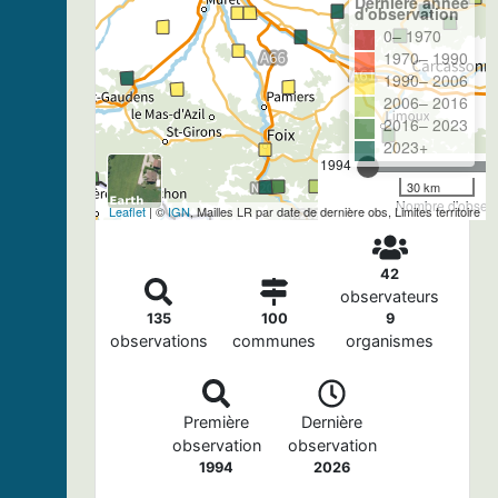
Dernière année
d'observation
0– 1970
1970– 1990
1990– 2006
2006– 2016
2016– 2023
2023+
1994
30 km
Nombre d'observa
Leaflet
| ©
IGN
, Mailles LR par date de dernière obs, Limites territoire
42
observateurs
135
100
9
observations
communes
organismes
Première
Dernière
observation
observation
1994
2026