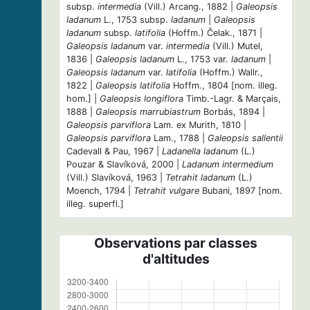
subsp.
intermedia
(Vill.) Arcang., 1882 |
Galeopsis
ladanum
L., 1753 subsp.
ladanum
|
Galeopsis
ladanum
subsp.
latifolia
(Hoffm.) Čelak., 1871 |
Galeopsis ladanum
var.
intermedia
(Vill.) Mutel,
1836 |
Galeopsis ladanum
L., 1753 var.
ladanum
|
Galeopsis ladanum
var.
latifolia
(Hoffm.) Wallr.,
1822 |
Galeopsis latifolia
Hoffm., 1804 [nom. illeg.
hom.] |
Galeopsis longiflora
Timb.-Lagr. & Marçais,
1888 |
Galeopsis marrubiastrum
Borbás, 1894 |
Galeopsis parviflora
Lam. ex Murith, 1810 |
Galeopsis parviflora
Lam., 1788 |
Galeopsis sallentii
Cadevall & Pau, 1967 |
Ladanella ladanum
(L.)
Pouzar & Slavíková, 2000 |
Ladanum intermedium
(Vill.) Slavíková, 1963 |
Tetrahit ladanum
(L.)
Moench, 1794 |
Tetrahit vulgare
Bubani, 1897 [nom.
illeg. superfl.]
Observations par classes
d'altitudes