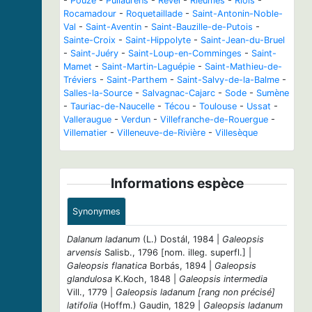
-
Pouze
-
Puilaurens
-
Revel
-
Rieumes
-
Riols
-
Rocamadour
-
Roquetaillade
-
Saint-Antonin-Noble-
Val
-
Saint-Aventin
-
Saint-Bauzille-de-Putois
-
Sainte-Croix
-
Saint-Hippolyte
-
Saint-Jean-du-Bruel
-
Saint-Juéry
-
Saint-Loup-en-Comminges
-
Saint-
Mamet
-
Saint-Martin-Laguépie
-
Saint-Mathieu-de-
Tréviers
-
Saint-Parthem
-
Saint-Salvy-de-la-Balme
-
Salles-la-Source
-
Salvagnac-Cajarc
-
Sode
-
Sumène
-
Tauriac-de-Naucelle
-
Técou
-
Toulouse
-
Ussat
-
Valleraugue
-
Verdun
-
Villefranche-de-Rouergue
-
Villematier
-
Villeneuve-de-Rivière
-
Villesèque
Informations espèce
Synonymes
Dalanum ladanum
(L.) Dostál, 1984 |
Galeopsis
arvensis
Salisb., 1796 [nom. illeg. superfl.] |
Galeopsis flanatica
Borbás, 1894 |
Galeopsis
glandulosa
K.Koch, 1848 |
Galeopsis intermedia
Vill., 1779 |
Galeopsis ladanum [rang non précisé]
latifolia
(Hoffm.) Gaudin, 1829 |
Galeopsis ladanum