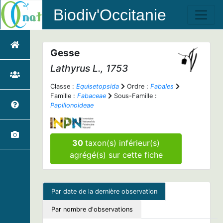
Biodiv'Occitanie
Gesse
Lathyrus
L., 1753
Classe :
Equisetopsida
Ordre :
Fabales
Famille :
Fabaceae
Sous-Famille :
Papilionoideae
30
taxon(s) inférieur(s)
agrégé(s) sur cette fiche
Par date de la dernière observation
Par nombre d'observations