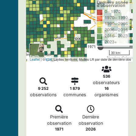
Dernière année
d'observation
0– 1970
1970– 1990
1990– 2006
2006– 2016
2016– 2023
2023+
1971
30 km
Nombre d'observa
Leaflet
| ©
IGN
, Limites territoire, Mailles LR par date de dernière obs
536
observateurs
9 252
1 879
16
observations
communes
organismes
Première
Dernière
observation
observation
1971
2026