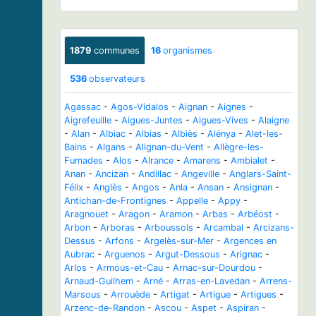
1879
communes
16
organismes
536
observateurs
Agassac
-
Agos-Vidalos
-
Aignan
-
Aignes
-
Aigrefeuille
-
Aigues-Juntes
-
Aigues-Vives
-
Alaigne
-
Alan
-
Albiac
-
Albias
-
Albiès
-
Alénya
-
Alet-les-
Bains
-
Algans
-
Alignan-du-Vent
-
Allègre-les-
Fumades
-
Alos
-
Alrance
-
Amarens
-
Ambialet
-
Anan
-
Ancizan
-
Andillac
-
Angeville
-
Anglars-Saint-
Félix
-
Anglès
-
Angos
-
Anla
-
Ansan
-
Ansignan
-
Antichan-de-Frontignes
-
Appelle
-
Appy
-
Aragnouet
-
Aragon
-
Aramon
-
Arbas
-
Arbéost
-
Arbon
-
Arboras
-
Arboussols
-
Arcambal
-
Arcizans-
Dessus
-
Arfons
-
Argelès-sur-Mer
-
Argences en
Aubrac
-
Arguenos
-
Argut-Dessous
-
Arignac
-
Arlos
-
Armous-et-Cau
-
Arnac-sur-Dourdou
-
Arnaud-Guilhem
-
Arné
-
Arras-en-Lavedan
-
Arrens-
Marsous
-
Arrouède
-
Artigat
-
Artigue
-
Artigues
-
Arzenc-de-Randon
-
Ascou
-
Aspet
-
Aspiran
-