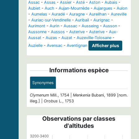
Assac
-
Assas
-
Assier
-
Asté
-
Aston
-
Aubais
-
Aubiet
-
Auch
-
Aujan-Mournède
-
Aujargues
-
Aulon
-
Aumelas
-
Auradé
-
Auragne
-
Aureilhan
-
Aureville
-
Auriac-sur-Vendinelle
-
Auribail
-
Aurignac
-
Aurimont
-
Aurin
-
Aussac
-
Ausseing
-
Ausson
-
Aussonne
-
Aussos
-
Auterive
-
Auterive
-
Aux-
Aussat
-
Auzas
-
Auzat
-
Auzeville-Tolosane
-
Auzielle
-
Avensac
-
Aventignan
Afficher plus
Informations espèce
Synonymes
Clymenum
Mill., 1754 |
Menkenia
Bubani, 1899 [nom.
illeg.] |
Orobus
L., 1753
Observations par classes
d'altitudes