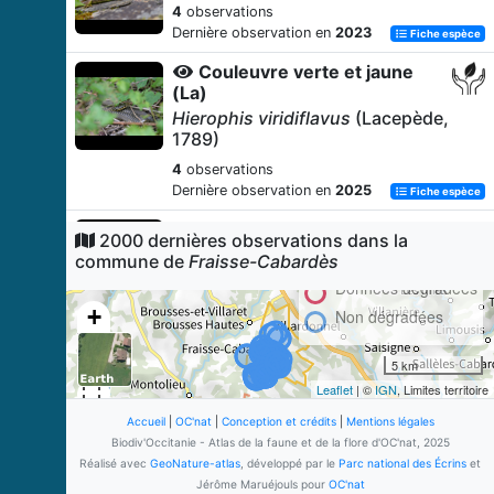
4
observations
Dernière observation en
2023
Fiche espèce
Couleuvre verte et jaune
(La)
Hierophis viridiflavus
(Lacepède,
1789)
4
observations
Dernière observation en
2025
Fiche espèce
Orchis homme-pendu
2000 dernières observations dans la
Orchis anthropophora
(L.) All., 1785
commune de
Fraisse-Cabardès
4
observations
Données dégradées
Dernière observation en
2025
Fiche espèce
+
Non dégradées
Pélodyte ponctué (Le)
−
5 km
Pelodytes punctatus
(Daudin,
1803)
Leaflet
| ©
IGN
, Limites territoire
3
observations
Accueil
|
OC'nat
|
Conception et crédits
|
Mentions légales
Dernière observation en
2012
Biodiv'Occitanie - Atlas de la faune et de la flore d'OC'nat, 2025
Fiche espèce
Réalisé avec
GeoNature-atlas
, développé par le
Parc national des Écrins
et
Orge petit-seigle
Jérôme Maruéjouls pour
OC'nat