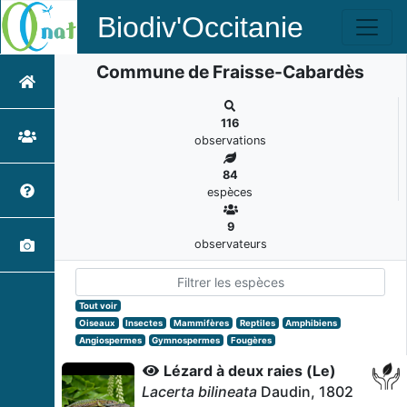
Biodiv'Occitanie
Commune de Fraisse-Cabardès
116
observations
84
espèces
9
observateurs
Tout voir
Oiseaux
Insectes
Mammifères
Reptiles
Amphibiens
Angiospermes
Gymnospermes
Fougères
Lézard à deux raies (Le)
Lacerta bilineata
Daudin, 1802