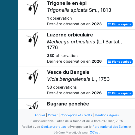
Trigonelle en épi
Trigonella spicata
Sm., 1813
1
observation
Dernière observation en
2023
Fiche espèce
Luzerne orbiculaire
Medicago orbicularis
(L.) Bartal.,
1776
330
observations
Dernière observation en
2026
Fiche espèce
Vesce du Bengale
Vicia benghalensis
L., 1753
53
observations
Dernière observation en
2026
Fiche espèce
Bugrane penchée
Ononis reclinata
L., 1763
Accueil
|
OC'nat
|
Conception et crédits
|
Mentions légales
108
observations
Biodiv'Occitanie - Atlas de la faune et de la flore d'OC'nat, 2025
Dernière observation en
2026
Fiche espèce
Réalisé avec
GeoNature-atlas
, développé par le
Parc national des Écrins
et
Jérôme Maruéjouls pour
OC'nat