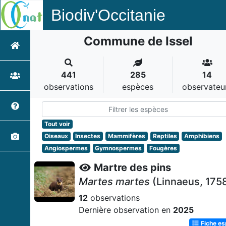
Biodiv'Occitanie
Commune de Issel
441
285
14
observations
espèces
observateu
Tout voir
Oiseaux
Insectes
Mammifères
Reptiles
Amphibiens
Angiospermes
Gymnospermes
Fougères
Martre des pins
Martes martes
(Linnaeus, 175
12
observations
Dernière observation en
2025
Fiche e