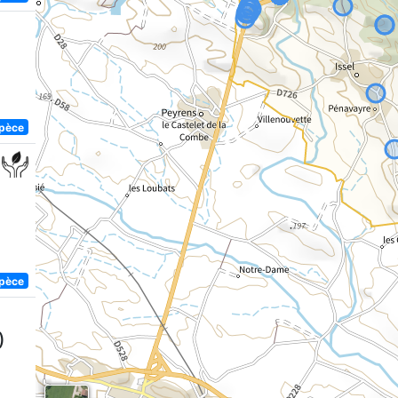
spèce
spèce
)