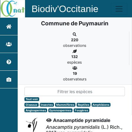
Biodiv'Occitanie
Commune de Puymaurin
220
observations
132
espèces
19
observateurs
Tout voir
Oiseaux
Insectes
Mammifères
Reptiles
Amphibiens
Angiospermes
Gymnospermes
Fougères
Anacamptide pyramidale
Anacamptis pyramidalis
(L.) Rich.,