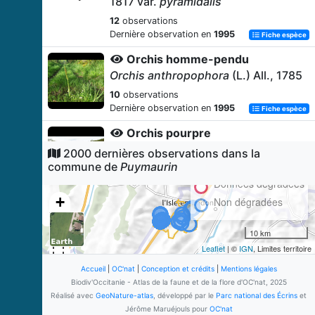
1817 var.
pyramidalis
12
observations
Dernière observation en
1995
Fiche espèce
Orchis homme-pendu
Orchis anthropophora
(L.) All., 1785
10
observations
Dernière observation en
1995
Fiche espèce
Orchis pourpre
Orchis purpurea
Huds., 1762
2000 dernières observations dans la
commune de
Puymaurin
9
observations
Dernière observation en
1995
Données dégradées
Fiche espèce
+
Non dégradées
Sérapias en soc
−
Serapias vomeracea
(Burm.f.) Briq.,
10 km
1910
Leaflet
| ©
IGN
, Limites territoire
7
observations
Dernière observation en
2017
Accueil
|
OC'nat
|
Conception et crédits
|
Mentions légales
Fiche espèce
Biodiv'Occitanie - Atlas de la faune et de la flore d'OC'nat, 2025
Orchis militaire
Réalisé avec
GeoNature-atlas
, développé par le
Parc national des Écrins
et
Orchis militaris
L., 1753
Jérôme Maruéjouls pour
OC'nat