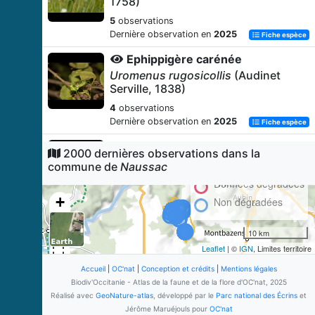
1758)
5
observations
Dernière observation en
2025
Fiche espèce
Ephippigère carénée
Uromenus rugosicollis
(Audinet
Serville, 1838)
4
observations
Dernière observation en
2025
Fiche espèce
Blaireau européen
2000 dernières observations dans la
Meles meles
(Linnaeus, 1758)
commune de
Naussac
3
observations
Données dégradées
Dernière observation en
2016
Fiche espèce
+
Non dégradées
Leptophye ponctuée
−
10 km
Leptophyes punctatissima
(Bosc,
1792)
Leaflet
| ©
IGN
, Limites territoire
3
observations
Accueil
|
OC'nat
|
Conception et crédits
|
Mentions légales
Dernière observation en
2025
Biodiv'Occitanie - Atlas de la faune et de la flore d'OC'nat, 2025
Fiche espèce
Réalisé avec
GeoNature-atlas
, développé par le
Parc national des Écrins
et
Decticelle cendrée
Jérôme Maruéjouls pour
OC'nat