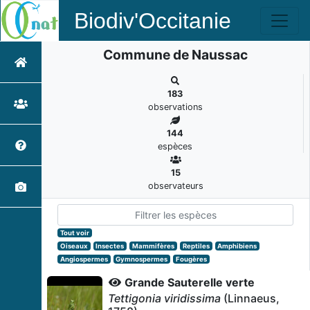
Biodiv'Occitanie
Commune de Naussac
183
observations
144
espèces
15
observateurs
Tout voir
Oiseaux
Insectes
Mammifères
Reptiles
Amphibiens
Angiospermes
Gymnospermes
Fougères
Grande Sauterelle verte
Tettigonia viridissima
(Linnaeus,