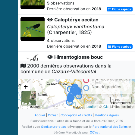
5
observations
Dernière observation en
2018
Fiche espèce
Caloptéryx occitan
Calopteryx xanthostoma
(Charpentier, 1825)
4
observations
Dernière observation en
2018
Fiche espèce
Himantoglosse bouc
Himantoglossum hircinum
(L.)
2000 dernières observations dans la
Spreng., 1826
commune de
Cazaux-Villecomtal
4
observations
Données dégradées
Dernière observation en
2008
Fiche espèce
+
Non dégradées
Gomphe à forceps (Le)
−
2 km
Onychogomphus forcipatus
(Linnaeus, 1758)
Leaflet
| ©
IGN
, Limites territoire
3
observations
Accueil
|
OC'nat
|
Conception et crédits
|
Mentions légales
Dernière observation en
2014
Biodiv'Occitanie - Atlas de la faune et de la flore d'OC'nat, 2025
Fiche espèce
Réalisé avec
GeoNature-atlas
, développé par le
Parc national des Écrins
et
Decticelle aquitaine
Jérôme Maruéjouls pour
OC'nat