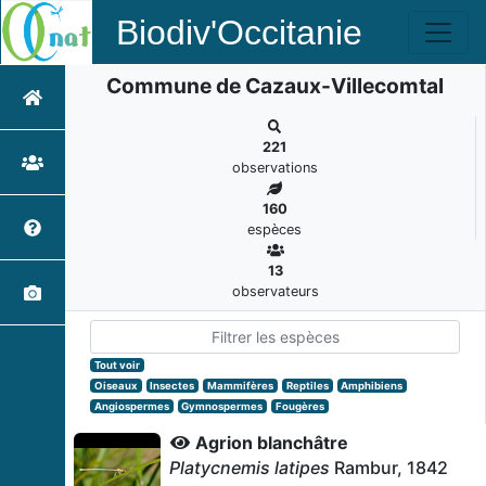
Biodiv'Occitanie
Commune de Cazaux-Villecomtal
221
observations
160
espèces
13
observateurs
Tout voir
Oiseaux
Insectes
Mammifères
Reptiles
Amphibiens
Angiospermes
Gymnospermes
Fougères
Agrion blanchâtre
Platycnemis latipes
Rambur, 1842