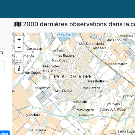
2000 dernières observations dans la
+
−
rs
7
spèce