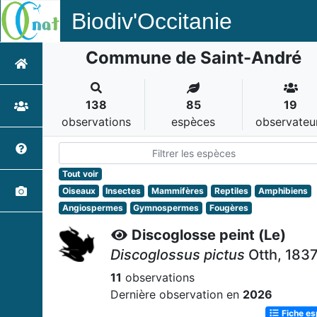
Biodiv'Occitanie
Commune de Saint-André
138
85
19
observations
espèces
observateu
Tout voir
Oiseaux
Insectes
Mammifères
Reptiles
Amphibiens
Angiospermes
Gymnospermes
Fougères
Discoglosse peint (Le)
Discoglossus pictus
Otth, 183
11
observations
Dernière observation en
2026
Fiche e