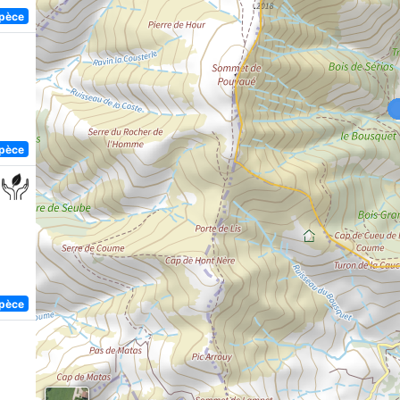
spèce
spèce
spèce