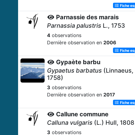
Fiche e
Parnassie des marais
Parnassia palustris
L., 1753
4
observations
Dernière observation en
2006
Fiche e
Gypaète barbu
Gypaetus barbatus
(Linnaeus,
1758)
3
observations
Dernière observation en
2017
Fiche e
Callune commune
Calluna vulgaris
(L.) Hull, 1808
3
observations