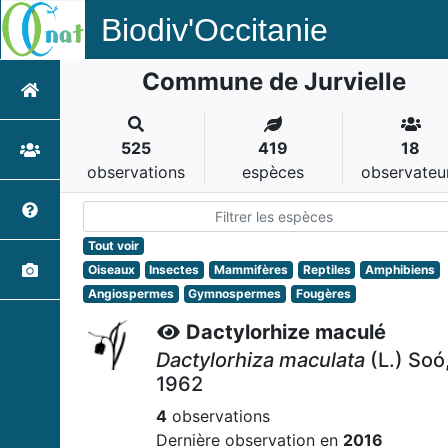
Biodiv'Occitanie
Commune de Jurvielle
525
419
18
observations
espèces
observateu
Tout voir
Oiseaux
Insectes
Mammifères
Reptiles
Amphibiens
Angiospermes
Gymnospermes
Fougères
Dactylorhize maculé
Dactylorhiza maculata
(L.) Soó
1962
4
observations
Dernière observation en
2016