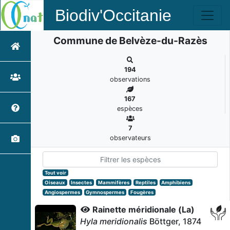
Biodiv'Occitanie
Commune de Belvèze-du-Razès
194
observations
167
espèces
7
observateurs
Tout voir
Oiseaux
Insectes
Mammifères
Reptiles
Amphibiens
Angiospermes
Gymnospermes
Fougères
Rainette méridionale (La)
Hyla meridionalis
Böttger, 1874