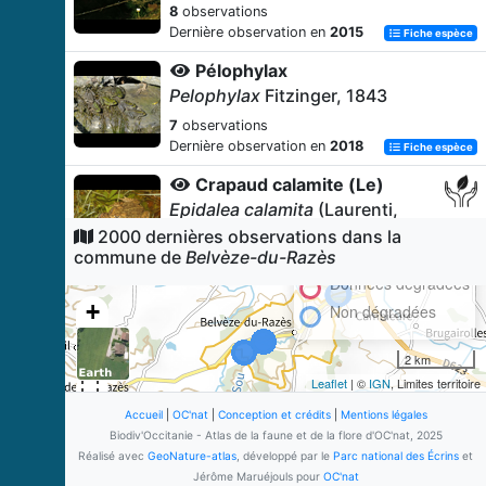
8
observations
Dernière observation en
2015
Fiche espèce
Pélophylax
Pelophylax
Fitzinger, 1843
7
observations
Dernière observation en
2018
Fiche espèce
Crapaud calamite (Le)
Epidalea calamita
(Laurenti,
1768)
2000 dernières observations dans la
commune de
Belvèze-du-Razès
6
observations
Dernière observation en
2015
Données dégradées
Fiche espèce
+
Non dégradées
Lézard des murailles (Le)
−
Podarcis muralis
(Laurenti, 1768)
2 km
4
observations
Leaflet
| ©
IGN
, Limites territoire
Dernière observation en
2007
Fiche espèce
Accueil
|
OC'nat
|
Conception et crédits
|
Mentions légales
Lézard à deux raies (Le)
Biodiv'Occitanie - Atlas de la faune et de la flore d'OC'nat, 2025
Lacerta bilineata
Daudin, 1802
Réalisé avec
GeoNature-atlas
, développé par le
Parc national des Écrins
et
Jérôme Maruéjouls pour
OC'nat