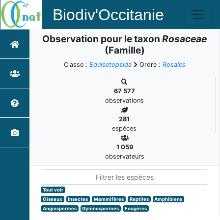
Biodiv'Occitanie
Observation pour le taxon
Rosaceae
(Famille)
Classe :
Equisetopsida
Ordre :
Rosales
67 577
observations
281
espèces
1 059
observateurs
Tout voir
Oiseaux
Insectes
Mammifères
Reptiles
Amphibiens
Angiospermes
Gymnospermes
Fougères