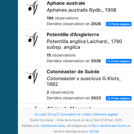
Aphane australe
Aphanes australis
Rydb., 1908
194
observations
Dernière observation en
2026
Fiche espèce
Potentille d'Angleterre
Potentilla anglica
Laichard., 1790
subsp.
anglica
15
observations
Dernière observation en
2026
Fiche espèce
Cotonéaster de Suède
Cotoneaster
x
suecicus
G.Klotz,
1982
2
observations
Dernière observation en
2023
Fiche espèce
Alisier de Mougeot
Accueil
|
Hedlundia mougeotii
OC'nat
|
Conception et crédits
|
Mentions légales
(Soy.-Will. &
Biodiv'Occitanie - Atlas de la faune et de la flore d'OC'nat, 2025
Godr.) Sennikov & Kurtto, 2017
Réalisé avec
GeoNature-atlas
, développé par le
Parc national des Écrins
et
6
observations
Jérôme Maruéjouls pour
OC'nat