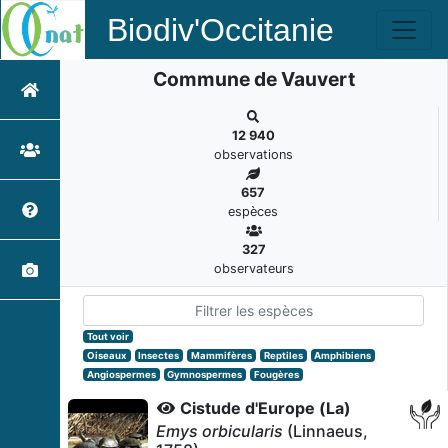
Biodiv'Occitanie
Commune de Vauvert
12 940
observations
657
espèces
327
observateurs
Tout voir
Oiseaux
Insectes
Mammifères
Reptiles
Amphibiens
Angiospermes
Gymnospermes
Fougères
Cistude d'Europe (La)
Emys orbicularis
(Linnaeus,