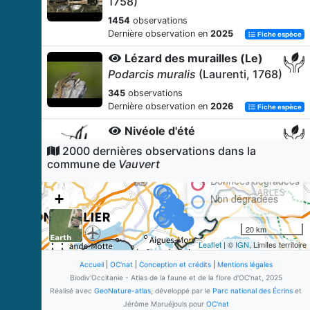
1758)
1454
observations
Dernière observation en
2025
Fiche espèce
Lézard des murailles (Le)
Podarcis muralis
(Laurenti, 1768)
345
observations
Dernière observation en
2026
Fiche espèce
Nivéole d'été
Leucojum aestivum
L., 1759
2000 dernières observations dans la
commune de
Vauvert
327
observations
Dernière observation en
2026
Données dégradées
Fiche espèce
+
Non dégradées
Rainette méridionale (La)
−
Hyla meridionalis
Böttger, 1874
20 km
271
observations
Leaflet
| ©
IGN
, Limites territoire
Dernière observation en
2025
Fiche espèce
Accueil
|
OC'nat
|
Conception et crédits
|
Mentions légales
Lézard à deux raies (Le)
Biodiv'Occitanie - Atlas de la faune et de la flore d'OC'nat, 2025
Lacerta bilineata
Daudin, 1802
Réalisé avec
GeoNature-atlas
, développé par le
Parc national des Écrins
et
Jérôme Maruéjouls pour
OC'nat