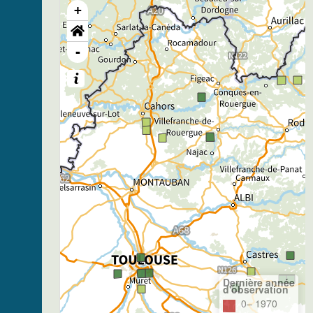
+
-
Dernière année
d'observation
0– 1970