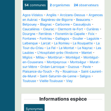
54
communes
2
organismes
24
observateurs
Agos-Vidalos
-
Anglès
-
Arcizans-Dessus
-
Argences
en Aubrac
-
Bagnères-de-Bigorre
-
Beaucens
-
Betpouey
-
Blagnac
-
Carbonne
-
Cassuéjouls
-
Caucalières
-
Cieurac
-
Clermont-le-Fort
-
Curières
-
Dourgne
-
Ferrières
-
Florentin-la-Capelle
-
Foix
-
Fontanes
-
Fontrieu
-
Gaillagos
-
Goulier
-
Laguiole
-
Lalbenque
-
Larcat
-
La Romieu
-
La Rouquette
-
La
Tour-du-Crieu
-
Le Fel
-
Le Montat
-
Le Nayrac
-
Les
Laubies
-
L'Hospitalet-près-l'Andorre
-
Mantet
-
Miglos
-
Millau
-
Montbrun
-
Montégut
-
Montégut-
en-Couserans
-
Montpeyroux
-
Montségur
-
Murat-
sur-Vèbre
-
Ordan-Larroque
-
Ouzous
-
Pavie
-
Plaisance-du-Touch
-
Py
-
Rouairoux
-
Saint-Laurent-
de-Muret
-
Saint-Saturnin-de-Lenne
-
Saligos
-
Toulouse
-
Vieille-Toulouse
-
Viey
Informations espèce
Synonymes