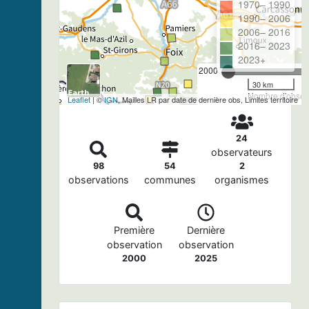
1970– 1990
1990– 2006
2006– 2016
2016– 2023
2023+
2000
30 km
Nombre d'observ
Leaflet
| ©
IGN
, Mailles LR par date de dernière obs, Limites territoire
24
observateurs
98
54
2
observations
communes
organismes
Première
Dernière
observation
observation
2000
2025