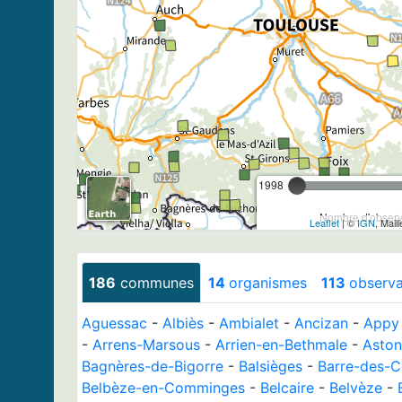
1998
Nombre d'observa
Leaflet
| ©
IGN
, Mail
186
communes
14
organismes
113
observa
Aguessac
-
Albiès
-
Ambialet
-
Ancizan
-
Appy
-
Arrens-Marsous
-
Arrien-en-Bethmale
-
Aston
Bagnères-de-Bigorre
-
Balsièges
-
Barre-des-
Belbèze-en-Comminges
-
Belcaire
-
Belvèze
-