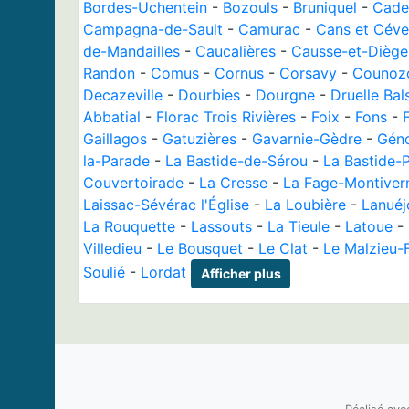
Bordes-Uchentein
-
Bozouls
-
Bruniquel
-
Cade
Campagna-de-Sault
-
Camurac
-
Cans et Cév
de-Mandailles
-
Caucalières
-
Causse-et-Diège
Randon
-
Comus
-
Cornus
-
Corsavy
-
Counoz
Decazeville
-
Dourbies
-
Dourgne
-
Druelle Bal
Abbatial
-
Florac Trois Rivières
-
Foix
-
Fons
-
Gaillagos
-
Gatuzières
-
Gavarnie-Gèdre
-
Gén
la-Parade
-
La Bastide-de-Sérou
-
La Bastide-
Couvertoirade
-
La Cresse
-
La Fage-Montiver
Laissac-Sévérac l'Église
-
La Loubière
-
Lanuéj
La Rouquette
-
Lassouts
-
La Tieule
-
Latoue
-
Villedieu
-
Le Bousquet
-
Le Clat
-
Le Malzieu-
Soulié
-
Lordat
Afficher plus