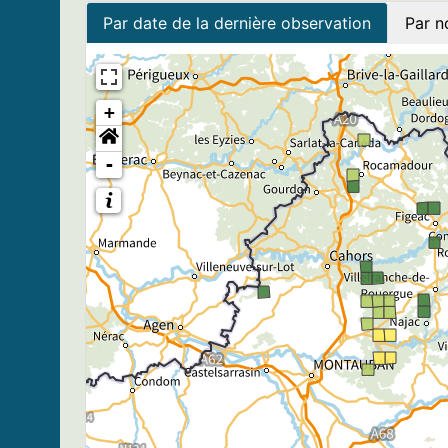
Par date de la dernière observation
Par n
+
-