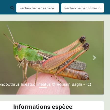
ious
Next
enobothrus lineatus lineatus © Romain Baghi - (c)
Informations espèce