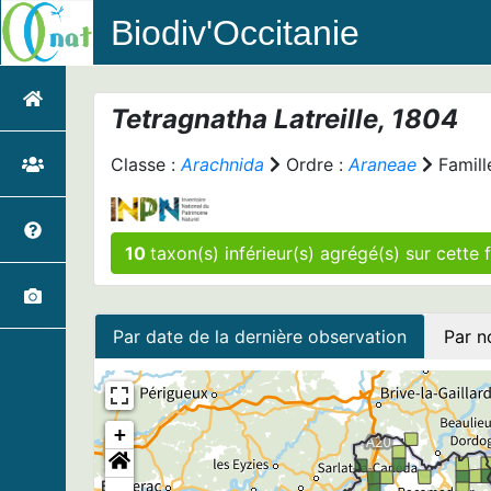
Biodiv'Occitanie
Tetragnatha
Latreille, 1804
Classe :
Arachnida
Ordre :
Araneae
Famill
10
taxon(s
Par date de la dernière observation
Par n
+