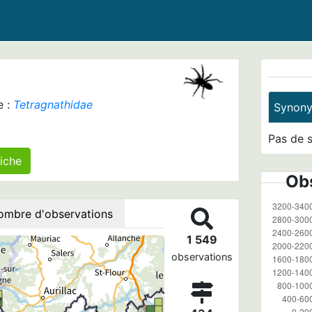
e :
Tetragnathidae
Synon
Pas de 
) inférieur(s) agrégé(s) sur cette fiche
Obs
ombre d'observations
1 549
observations