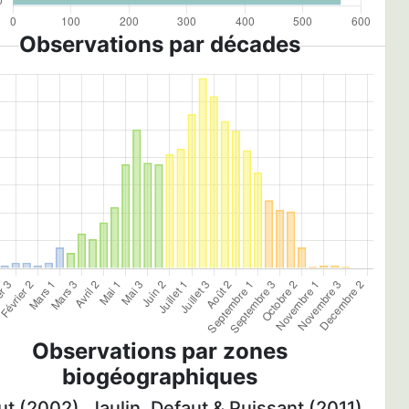
Observations par décades
Observations par zones
biogéographiques
t (2002), Jaulin, Defaut & Puissant (2011)