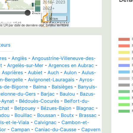
2016– 2023
2023+
2026
30 km
tion(s): 1549
les LR par date de dernière obs, Limites territoire
teurs
res
-
Anglès
-
Angoustrine-Villeneuve-des-
t
-
Argelès-sur-Mer
-
Argences en Aubrac
-
-
Asprières
-
Aubiet
-
Auch
-
Aulon
-
Aulus-
n-Bergelle
-
Avignonet-Lauragais
-
Ayros-
s-de-Bigorre
-
Balma
-
Balsièges
-
Banyuls-
celonne-du-Gers
-
Barjac
-
Baulou
-
Bazus-
-Aynat
-
Bédouès-Cocurès
-
Belfort-du-
chat
-
Betpouey
-
Bézues-Bajon
-
Blagnac
-
udou
-
Bouillac
-
Boussan
-
Boutx
-
Brassac
-
s-et-le-Viala
-
Calvignac
-
Cambon-et-
Sor
-
Campan
-
Caniac-du-Causse
-
Capvern