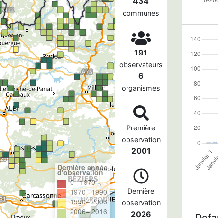
434
communes
191
observateurs
6
organismes
Première
observation
2001
Dernière année
d'observation
0– 1970
1970– 1990
Dernière
1990– 2006
observation
2006– 2016
2026
Defau