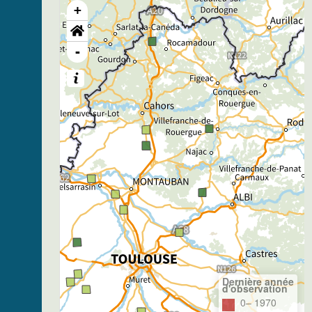
+
-
Dernière année
d'observation
0– 1970