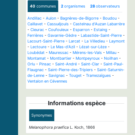
40
communes
2
organismes
28
observateurs
Andillac
-
Aulon
-
Bagnères-de-Bigorre
-
Boudou
-
Caillavet
-
Cassuéjouls
-
Castelnau d'Auzan Labarrère
-
Cieurac
-
Coufouleux
-
Esparron
-
Estaing
-
Ferrières
-
Gavarnie-Gèdre
-
Labastide-Saint-Pierre
-
Lacourt-Saint-Pierre
-
Larcat
-
La Villedieu
-
Laymont
-
Lectoure
-
Le Mas-d'Azil
-
Lézat-sur-Lèze
-
Loubédat
-
Mauressac
-
Mérens-les-Vals
-
Millau
-
Montamat
-
Montbartier
-
Montpeyroux
-
Noilhan
-
Orlu
-
Pinsac
-
Saint-André
-
Saint-Clar
-
Saint-Paul-
Flaugnac
-
Saint-Pierre-des-Tripiers
-
Saint-Saturnin-
de-Lenne
-
Savignac
-
Touget
-
Tramezaïgues
-
Ventalon en Cévennes
Informations espèce
Synonymes
Melanophora praefica
L. Koch, 1866