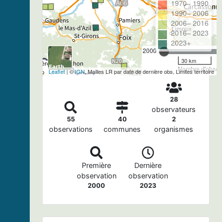
1970– 1990
1990– 2006
2006– 2016
2016– 2023
2023+
2000
30 km
Nombre d'observ
Leaflet
| ©
IGN
, Mailles LR par date de dernière obs, Limites territoire
28
observateurs
55
40
2
observations
communes
organismes
Première
Dernière
observation
observation
2000
2023