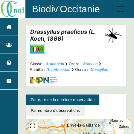
Biodiv'Occitanie
Drassyllus praeficus
(L.
Koch, 1866)
Classe :
Arachnida
Ordre :
Araneae
Famille :
Gnaphosidae
Genre :
Drassyllus
Par date de la dernière observation
Par nombre d'observations