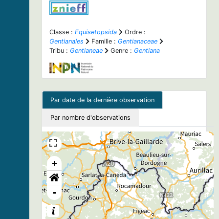
Classe :
Equisetopsida
Ordre :
Gentianales
Famille :
Gentianaceae
Tribu :
Gentianeae
Genre :
Gentiana
Par date de la dernière observation
Par nombre d'observations
+
-