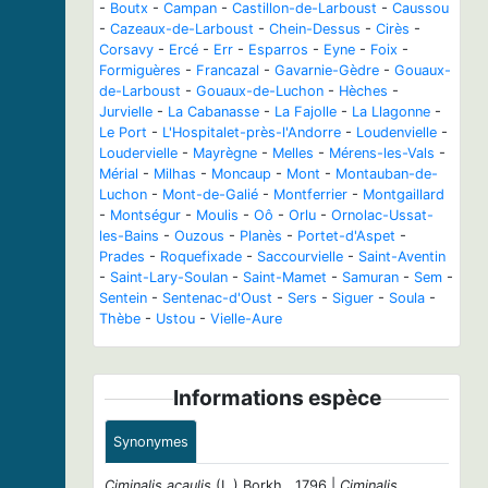
-
Boutx
-
Campan
-
Castillon-de-Larboust
-
Caussou
-
Cazeaux-de-Larboust
-
Chein-Dessus
-
Cirès
-
Corsavy
-
Ercé
-
Err
-
Esparros
-
Eyne
-
Foix
-
Formiguères
-
Francazal
-
Gavarnie-Gèdre
-
Gouaux-
de-Larboust
-
Gouaux-de-Luchon
-
Hèches
-
Jurvielle
-
La Cabanasse
-
La Fajolle
-
La Llagonne
-
Le Port
-
L'Hospitalet-près-l'Andorre
-
Loudenvielle
-
Loudervielle
-
Mayrègne
-
Melles
-
Mérens-les-Vals
-
Mérial
-
Milhas
-
Moncaup
-
Mont
-
Montauban-de-
Luchon
-
Mont-de-Galié
-
Montferrier
-
Montgaillard
-
Montségur
-
Moulis
-
Oô
-
Orlu
-
Ornolac-Ussat-
les-Bains
-
Ouzous
-
Planès
-
Portet-d'Aspet
-
Prades
-
Roquefixade
-
Saccourvielle
-
Saint-Aventin
-
Saint-Lary-Soulan
-
Saint-Mamet
-
Samuran
-
Sem
-
Sentein
-
Sentenac-d'Oust
-
Sers
-
Siguer
-
Soula
-
Thèbe
-
Ustou
-
Vielle-Aure
Informations espèce
Synonymes
Ciminalis acaulis
(L.) Borkh., 1796 |
Ciminalis