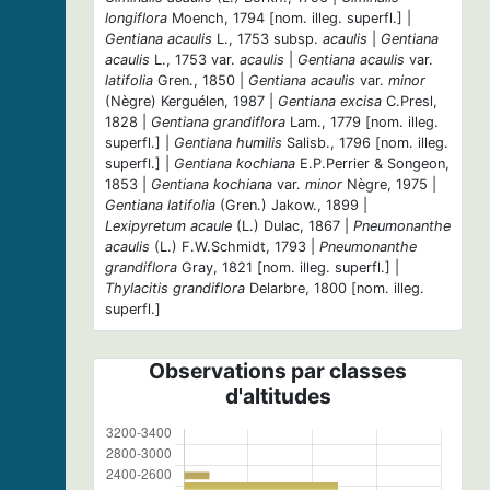
longiflora
Moench, 1794 [nom. illeg. superfl.] |
Gentiana acaulis
L., 1753 subsp.
acaulis
|
Gentiana
acaulis
L., 1753 var.
acaulis
|
Gentiana acaulis
var.
latifolia
Gren., 1850 |
Gentiana acaulis
var.
minor
(Nègre) Kerguélen, 1987 |
Gentiana excisa
C.Presl,
1828 |
Gentiana grandiflora
Lam., 1779 [nom. illeg.
superfl.] |
Gentiana humilis
Salisb., 1796 [nom. illeg.
superfl.] |
Gentiana kochiana
E.P.Perrier & Songeon,
1853 |
Gentiana kochiana
var.
minor
Nègre, 1975 |
Gentiana latifolia
(Gren.) Jakow., 1899 |
Lexipyretum acaule
(L.) Dulac, 1867 |
Pneumonanthe
acaulis
(L.) F.W.Schmidt, 1793 |
Pneumonanthe
grandiflora
Gray, 1821 [nom. illeg. superfl.] |
Thylacitis grandiflora
Delarbre, 1800 [nom. illeg.
superfl.]
Observations par classes
d'altitudes