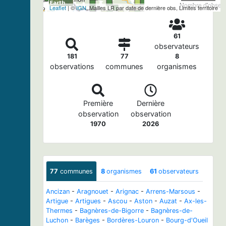
Nombre d'observa
Leaflet
| ©
IGN
, Mailles LR par date de dernière obs, Limites territoire
61
observateurs
181
77
8
observations
communes
organismes
Première
Dernière
observation
observation
1970
2026
77
communes
8
organismes
61
observateurs
Ancizan
-
Aragnouet
-
Arignac
-
Arrens-Marsous
-
Artigue
-
Artigues
-
Ascou
-
Aston
-
Auzat
-
Ax-les-
Thermes
-
Bagnères-de-Bigorre
-
Bagnères-de-
Luchon
-
Barèges
-
Bordères-Louron
-
Bourg-d'Oueil