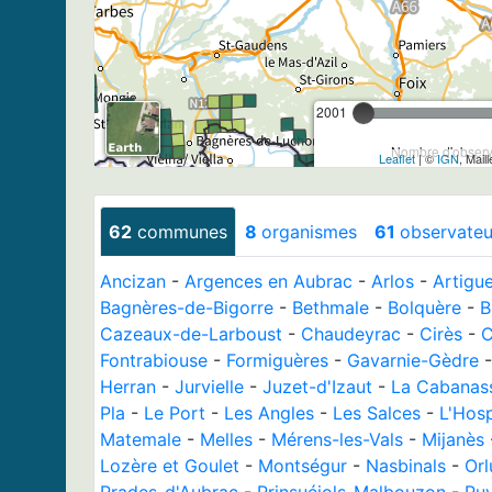
2001
Nombre d'observa
Leaflet
| ©
IGN
, Mail
62
communes
8
organismes
61
observateu
Ancizan
-
Argences en Aubrac
-
Arlos
-
Artigu
Bagnères-de-Bigorre
-
Bethmale
-
Bolquère
-
B
Cazeaux-de-Larboust
-
Chaudeyrac
-
Cirès
-
C
Fontrabiouse
-
Formiguères
-
Gavarnie-Gèdre
Herran
-
Jurvielle
-
Juzet-d'Izaut
-
La Cabanas
Pla
-
Le Port
-
Les Angles
-
Les Salces
-
L'Hosp
Matemale
-
Melles
-
Mérens-les-Vals
-
Mijanès
Lozère et Goulet
-
Montségur
-
Nasbinals
-
Orl
Prades-d'Aubrac
-
Prinsuéjols-Malbouzon
-
Pu