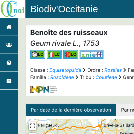
Biodiv'Occitanie
Benoîte des ruisseaux
Geum rivale
L., 1753
Classe :
Equisetopsida
Ordre :
Rosales
Fam
Famille :
Rosoideae
Tribu :
Colurieae
Genr
Par date de la dernière observation
Par n