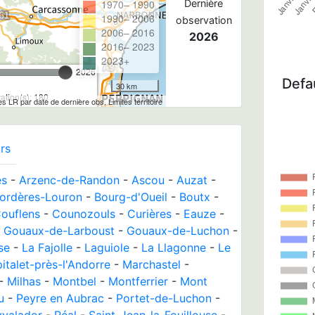
1970– 1990
Dernière
1990– 2006
observation
2006– 2016
2026
2016– 2023
2023+
2026
Defau
30 km
tion(s): 180
les LR par date de dernière obs, Limites territoire
rs
es
-
Arzenc-de-Randon
-
Ascou
-
Auzat
-
ordères-Louron
-
Bourg-d'Oueil
-
Boutx
-
ouflens
-
Counozouls
-
Curières
-
Eauze
-
-
Gouaux-de-Larboust
-
Gouaux-de-Luchon
-
se
-
La Fajolle
-
Laguiole
-
La Llagonne
-
Le
italet-près-l'Andorre
-
Marchastel
-
-
Milhas
-
Montbel
-
Montferrier
-
Mont
u
-
Peyre en Aubrac
-
Portet-de-Luchon
-
yvalador
-
Réal
-
Saint-Jean-la-Fouillouse
-