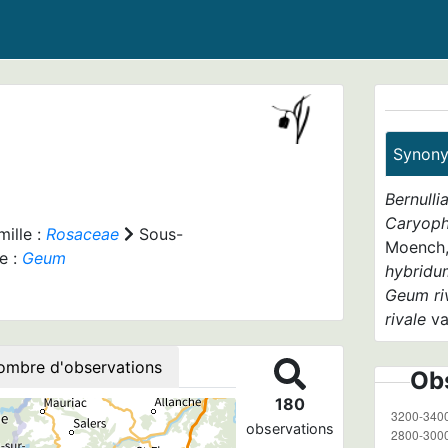
Synon
Bernulli
Caryoph
ille :
Rosaceae
Sous-
Moench,
e :
Geum
hybridu
Geum ri
rivale
va
ombre d'observations
Obs
180
observations