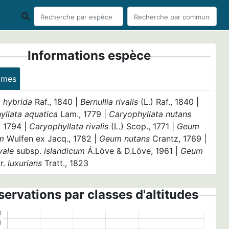
Informations espèce
ymes
a hybrida
Raf., 1840 |
Bernullia rivalis
(L.) Raf., 1840 |
yllata aquatica
Lam., 1779 |
Caryophyllata nutans
 1794 |
Caryophyllata rivalis
(L.) Scop., 1771 |
Geum
m
Wulfen ex Jacq., 1782 |
Geum nutans
Crantz, 1769 |
vale
subsp.
islandicum
Á.Löve & D.Löve, 1961 |
Geum
r.
luxurians
Tratt., 1823
ervations par classes d'altitudes