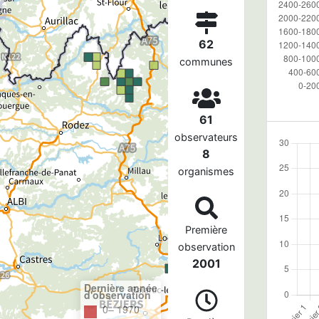
62
communes
61
observateurs
8
organismes
Première
observation
2001
Dernière année
d'observation
0– 1970