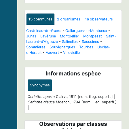
15
communes
2
organismes
16
observateurs
Castelnau-de-Guers
-
Gallargues-le-Montueux
-
Junas
-
Lavérune
-
Montpellier
-
Montpezat
-
Saint-
Laurent-d'Aigouze
-
Salinelles
-
Saussines
-
Sommières
-
Souvignargues
-
Tourbes
-
Usclas-
d'Hérault
-
Vauvert
-
Villevieille
Informations espèce
Synonymes
Cerinthe aperta
Clairv., 1811 [nom. illeg. superfl.] |
Cerinthe glauca
Moench, 1794 [nom. illeg. superfl.]
|
Observations par classes