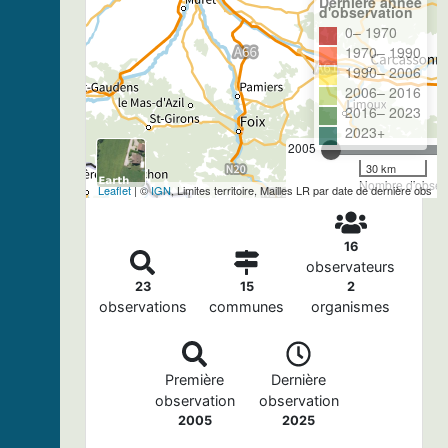
Dernière année
d'observation
0– 1970
1970– 1990
1990– 2006
2006– 2016
2016– 2023
2023+
2005
30 km
Nombre d'observ
Leaflet
| ©
IGN
, Limites territoire, Mailles LR par date de dernière obs
16
observateurs
23
15
2
observations
communes
organismes
Première
Dernière
observation
observation
2005
2025