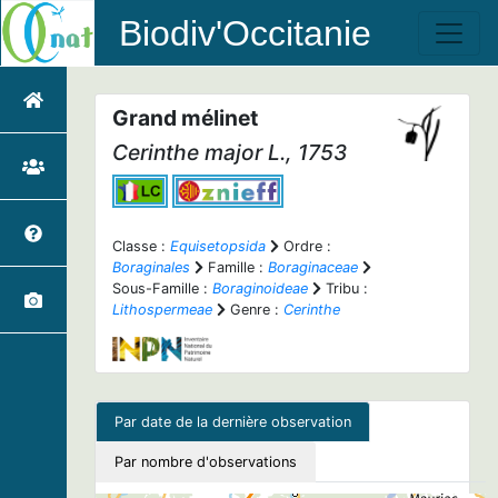
Biodiv'Occitanie
Grand mélinet
Cerinthe major
L., 1753
Classe :
Equisetopsida
Ordre :
Boraginales
Famille :
Boraginaceae
Sous-Famille :
Boraginoideae
Tribu :
Lithospermeae
Genre :
Cerinthe
Par date de la dernière observation
Par nombre d'observations