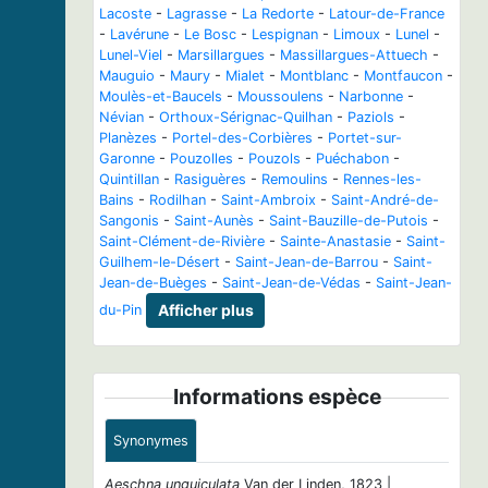
Lacoste
-
Lagrasse
-
La Redorte
-
Latour-de-France
-
Lavérune
-
Le Bosc
-
Lespignan
-
Limoux
-
Lunel
-
Lunel-Viel
-
Marsillargues
-
Massillargues-Attuech
-
Mauguio
-
Maury
-
Mialet
-
Montblanc
-
Montfaucon
-
Moulès-et-Baucels
-
Moussoulens
-
Narbonne
-
Névian
-
Orthoux-Sérignac-Quilhan
-
Paziols
-
Planèzes
-
Portel-des-Corbières
-
Portet-sur-
Garonne
-
Pouzolles
-
Pouzols
-
Puéchabon
-
Quintillan
-
Rasiguères
-
Remoulins
-
Rennes-les-
Bains
-
Rodilhan
-
Saint-Ambroix
-
Saint-André-de-
Sangonis
-
Saint-Aunès
-
Saint-Bauzille-de-Putois
-
Saint-Clément-de-Rivière
-
Sainte-Anastasie
-
Saint-
Guilhem-le-Désert
-
Saint-Jean-de-Barrou
-
Saint-
Jean-de-Buèges
-
Saint-Jean-de-Védas
-
Saint-Jean-
du-Pin
Afficher plus
Informations espèce
Synonymes
Aeschna unguiculata
Van der Linden, 1823 |