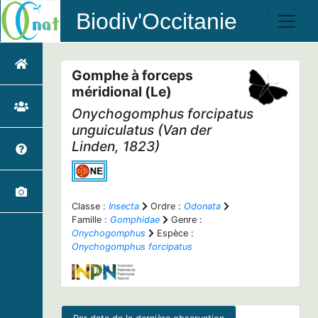
Biodiv'Occitanie
Gomphe à forceps
méridional (Le)
Onychogomphus forcipatus
unguiculatus
(Van der
Linden, 1823)
Classe :
Insecta
Ordre :
Odonata
Famille :
Gomphidae
Genre :
Onychogomphus
Espèce :
Onychogomphus forcipatus