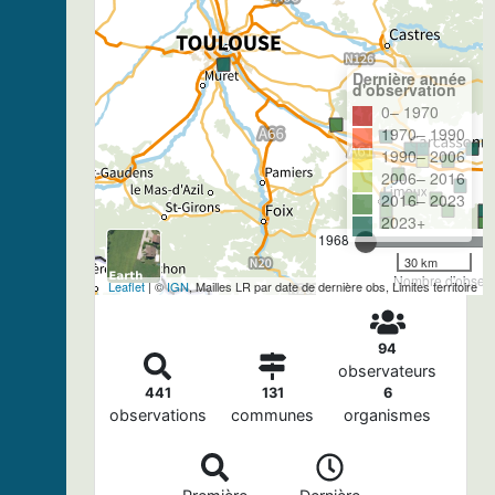
Dernière année
d'observation
0– 1970
1970– 1990
1990– 2006
2006– 2016
2016– 2023
2023+
1968
30 km
Nombre d'observa
Leaflet
| ©
IGN
, Mailles LR par date de dernière obs, Limites territoire
94
observateurs
441
131
6
observations
communes
organismes