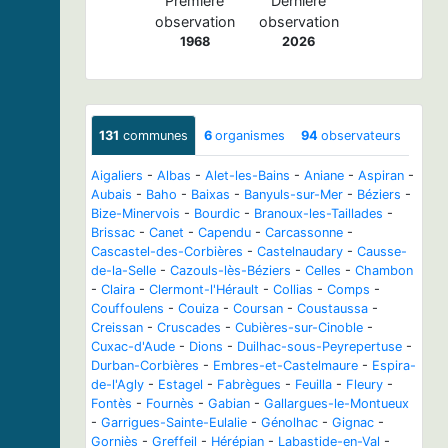
Première
Dernière
observation
observation
1968
2026
131
communes
6
organismes
94
observateurs
Aigaliers
-
Albas
-
Alet-les-Bains
-
Aniane
-
Aspiran
-
Aubais
-
Baho
-
Baixas
-
Banyuls-sur-Mer
-
Béziers
-
Bize-Minervois
-
Bourdic
-
Branoux-les-Taillades
-
Brissac
-
Canet
-
Capendu
-
Carcassonne
-
Cascastel-des-Corbières
-
Castelnaudary
-
Causse-
de-la-Selle
-
Cazouls-lès-Béziers
-
Celles
-
Chambon
-
Claira
-
Clermont-l'Hérault
-
Collias
-
Comps
-
Couffoulens
-
Couiza
-
Coursan
-
Coustaussa
-
Creissan
-
Cruscades
-
Cubières-sur-Cinoble
-
Cuxac-d'Aude
-
Dions
-
Duilhac-sous-Peyrepertuse
-
Durban-Corbières
-
Embres-et-Castelmaure
-
Espira-
de-l'Agly
-
Estagel
-
Fabrègues
-
Feuilla
-
Fleury
-
Fontès
-
Fournès
-
Gabian
-
Gallargues-le-Montueux
-
Garrigues-Sainte-Eulalie
-
Génolhac
-
Gignac
-
Gorniès
-
Greffeil
-
Hérépian
-
Labastide-en-Val
-