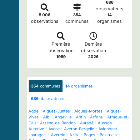
686
observateurs
5 006
354
14
observations
communes
organismes
Première
Dernière
observation
observation
1989
2026
354
communes
14
organismes
686
observateurs
Agde
-
Aigues-Juntes
-
Aigues-Mortes
-
Aigues-
Vives
-
Albi
-
Angeville
-
Antin
-
Arfons
-
Armous-et-
Cau
-
Arzenc-de-Randon
-
Auradé
-
Aussos
-
Auterive
-
Avène
-
Avéron-Bergelle
-
Avignonet-
Lauragais
-
Azereix
-
Azille
-
Bages
-
Balaruc-les-