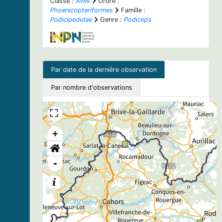
Classe :
Aves
Ordre :
Phoenicopteriformes
Famille :
Podicipedidae
Genre :
Podiceps
Par date de la dernière observation
Par nombre d'observations
+
-