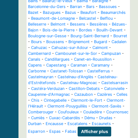
Bains
-
Balaruc-le-Vieux
-
Balma
-
Baraigne
-
Barcelonne-du-Gers
-
Barran
-
Bars
-
Bassoues
-
Bazet
-
Bazugues
-
Bazus
-
Beaufort
-
Beaumarchés
-
Beaumont-de-Lomagne
-
Belcastel
-
Belflou
-
Belleserre
-
Belmont
-
Bessens
-
Bessières
-
Bézues-
Bajon
-
Bois-de-la-Pierre
-
Bordes
-
Bouilh-Devant
-
Boulogne-sur-Gesse
-
Bourg-Saint-Bernard
-
Bourret
-
Bours
-
Boussens
-
Brignemont
-
Bugard
-
Cadalen
-
Cahuzac
-
Cahuzac-sur-Adour
-
Calmont
-
Cambernard
-
Cambounet-sur-le-Sor
-
Campuzan
-
Canals
-
Candillargues
-
Canet-en-Roussillon
-
Capens
-
Capestang
-
Caraman
-
Caramany
-
Carbonne
-
Castanet-Tolosan
-
Castelferrus
-
Castelmayran
-
Castelnau-d'Anglès
-
Castelnau-
d'Estrétefonds
-
Castelnau-Magnoac
-
Castelsarrasin
-
Castéra-Verduzan
-
Castillon-Debats
-
Catonvielle
-
Caupenne-d'Armagnac
-
Cazaubon
-
Cazères
-
Celles
-
Chis
-
Cintegabelle
-
Clermont-le-Fort
-
Clermont-
l'Hérault
-
Clermont-Pouyguillès
-
Clermont-Savès
-
Comberouger
-
Coufouleux
-
Couladère
-
Cournonsec
-
Cumiès
-
Cuxac-Cabardès
-
Dému
-
Drudas
-
Durban
-
Encausse
-
Escatalens
-
Escaunets
-
Esparron
-
Espas
-
Fabas
Afficher plus