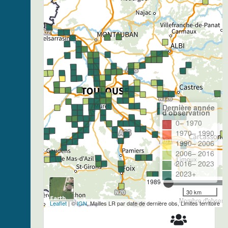
Dernière année
d'observation
0– 1970
1970– 1990
1990– 2006
2006– 2016
2016– 2023
2023+
1989
30 km
Nombre d'observa
Leaflet
| ©
IGN
, Mailles LR par date de dernière obs, Limites territoire