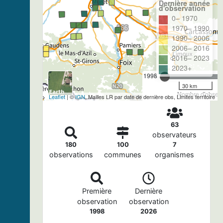
Dernière année
d'observation
0– 1970
1970– 1990
1990– 2006
2006– 2016
2016– 2023
2023+
1998
30 km
Nombre d'observa
Leaflet
| ©
IGN
, Mailles LR par date de dernière obs, Limites territoire
63
observateurs
180
100
7
observations
communes
organismes
Première
Dernière
observation
observation
1998
2026