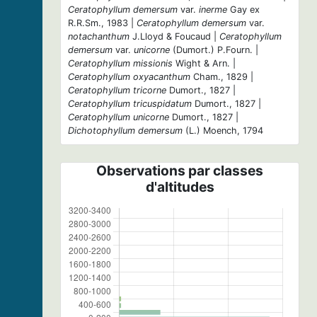
Ceratophyllum demersum
var.
inerme
Gay ex
R.R.Sm., 1983 |
Ceratophyllum demersum
var.
notachanthum
J.Lloyd & Foucaud |
Ceratophyllum
demersum
var.
unicorne
(Dumort.) P.Fourn. |
Ceratophyllum missionis
Wight & Arn. |
Ceratophyllum oxyacanthum
Cham., 1829 |
Ceratophyllum tricorne
Dumort., 1827 |
Ceratophyllum tricuspidatum
Dumort., 1827 |
Ceratophyllum unicorne
Dumort., 1827 |
Dichotophyllum demersum
(L.) Moench, 1794
Observations par classes
d'altitudes