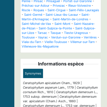
Penne
-
Pinsac
-
Pinsaguel
-
Portet-sur-Garonne
-
Préchac-sur-Adour
-
Privezac
-
Rieux-Volvestre
-
Riscle
-
Roques
-
Saint-Cirgue
-
Saint-Félix-Lauragais
-
Saint-Germé
-
Saint-Lieux-lès-Lavaur
-
Saint-
Martin-d'Armagnac
-
Saint-Martin-de-Londres
-
Saint-Michel-de-Vax
-
Saint-Mont
-
Saint-Nazaire-
de-Pézan
-
Saint-Sulpice-la-Pointe
-
Saint-Sulpice-
sur-Lèze
-
Tarsac
-
Tasque
-
Tieste-Uragnoux
-
Toulouse
-
Vayrac
-
Verdun-sur-Garonne
-
Verrières
-
Viala-du-Tarn
-
Vieille-Toulouse
-
Villemur-sur-Tarn
-
Villeneuve-lès-Maguelone
Informations espèce
Synonymes
Ceratophyllum apiculatum
Cham., 1829 |
Ceratophyllum asperum
Lam., 1779 |
Ceratophyllum
cornutum
Rich., 1810 |
Ceratophyllum demersum
L.,
1753 subsp.
demersum
|
Ceratophyllum demersum
var.
apiculatum
(Cham.) Asch., 1860 |
Ceratophyllum demersum
L., 1753 var.
demersum
|