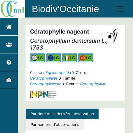
Biodiv'Occitanie
Cératophylle nageant
Ceratophyllum demersum
L.,
1753
Classe :
Equisetopsida
Ordre :
Ceratophyllales
Famille :
Ceratophyllaceae
Genre :
Ceratophyllum
Par date de la dernière observation
Par nombre d'observations