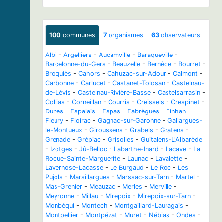
100
communes
7
organismes
63
observateurs
Albi
-
Argelliers
-
Aucamville
-
Baraqueville
-
Barcelonne-du-Gers
-
Beauzelle
-
Bernède
-
Bourret
-
Broquiès
-
Cahors
-
Cahuzac-sur-Adour
-
Calmont
-
Carbonne
-
Carlucet
-
Castanet-Tolosan
-
Castelnau-
de-Lévis
-
Castelnau-Rivière-Basse
-
Castelsarrasin
-
Collias
-
Corneillan
-
Courris
-
Creissels
-
Crespinet
-
Dunes
-
Espalais
-
Espas
-
Fabrègues
-
Finhan
-
Fleury
-
Floirac
-
Gagnac-sur-Garonne
-
Gallargues-
le-Montueux
-
Giroussens
-
Grabels
-
Gratens
-
Grenade
-
Grépiac
-
Grisolles
-
Guitalens-L'Albarède
-
Izotges
-
Jû-Belloc
-
Labarthe-Inard
-
Lacave
-
La
Roque-Sainte-Marguerite
-
Launac
-
Lavalette
-
Lavernose-Lacasse
-
Le Burgaud
-
Le Roc
-
Les
Pujols
-
Marsillargues
-
Marssac-sur-Tarn
-
Martel
-
Mas-Grenier
-
Meauzac
-
Merles
-
Merville
-
Meyronne
-
Millau
-
Mirepoix
-
Mirepoix-sur-Tarn
-
Monbéqui
-
Montech
-
Montgaillard-Lauragais
-
Montpellier
-
Montpézat
-
Muret
-
Nébias
-
Ondes
-