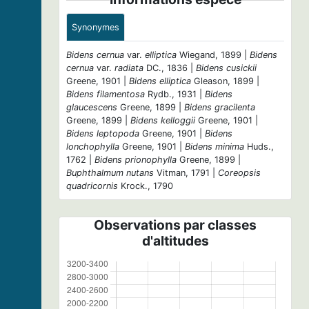
Synonymes
Bidens cernua
var.
elliptica
Wiegand, 1899 |
Bidens
cernua
var.
radiata
DC., 1836 |
Bidens cusickii
Greene, 1901 |
Bidens elliptica
Gleason, 1899 |
Bidens filamentosa
Rydb., 1931 |
Bidens
glaucescens
Greene, 1899 |
Bidens gracilenta
Greene, 1899 |
Bidens kelloggii
Greene, 1901 |
Bidens leptopoda
Greene, 1901 |
Bidens
lonchophylla
Greene, 1901 |
Bidens minima
Huds.,
1762 |
Bidens prionophylla
Greene, 1899 |
Buphthalmum nutans
Vitman, 1791 |
Coreopsis
quadricornis
Krock., 1790
Observations par classes
d'altitudes