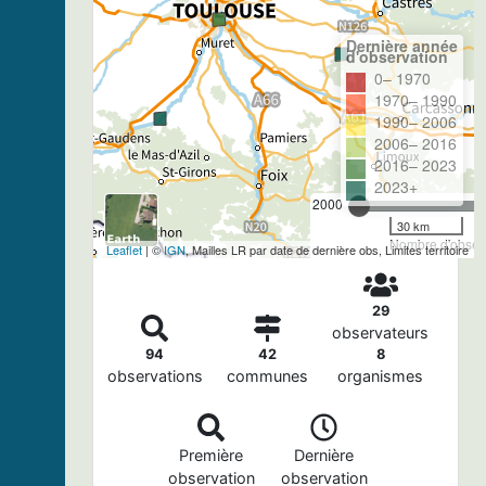
Dernière année
d'observation
0– 1970
1970– 1990
1990– 2006
2006– 2016
2016– 2023
2023+
2000
30 km
Nombre d'observ
Leaflet
| ©
IGN
, Mailles LR par date de dernière obs, Limites territoire
29
observateurs
94
42
8
observations
communes
organismes
Première
Dernière
observation
observation