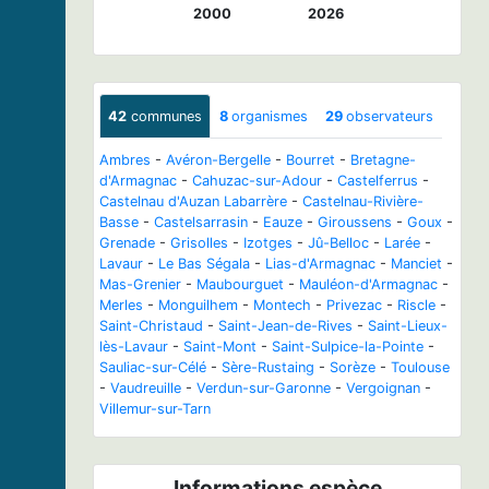
2000
2026
42
communes
8
organismes
29
observateurs
Ambres
-
Avéron-Bergelle
-
Bourret
-
Bretagne-
d'Armagnac
-
Cahuzac-sur-Adour
-
Castelferrus
-
Castelnau d'Auzan Labarrère
-
Castelnau-Rivière-
Basse
-
Castelsarrasin
-
Eauze
-
Giroussens
-
Goux
-
Grenade
-
Grisolles
-
Izotges
-
Jû-Belloc
-
Larée
-
Lavaur
-
Le Bas Ségala
-
Lias-d'Armagnac
-
Manciet
-
Mas-Grenier
-
Maubourguet
-
Mauléon-d'Armagnac
-
Merles
-
Monguilhem
-
Montech
-
Privezac
-
Riscle
-
Saint-Christaud
-
Saint-Jean-de-Rives
-
Saint-Lieux-
lès-Lavaur
-
Saint-Mont
-
Saint-Sulpice-la-Pointe
-
Sauliac-sur-Célé
-
Sère-Rustaing
-
Sorèze
-
Toulouse
-
Vaudreuille
-
Verdun-sur-Garonne
-
Vergoignan
-
Villemur-sur-Tarn
Informations espèce