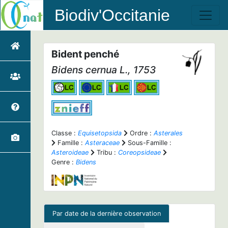
Biodiv'Occitanie
Bident penché
Bidens cernua
L., 1753
Classe :
Equisetopsida
Ordre :
Asterales
Famille :
Asteraceae
Sous-Famille :
Asteroideae
Tribu :
Coreopsideae
Genre :
Bidens
Par date de la dernière observation