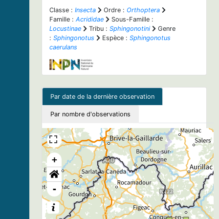
Classe :
Insecta
Ordre :
Orthoptera
Famille :
Acrididae
Sous-Famille :
Locustinae
Tribu :
Sphingonotini
Genre
:
Sphingonotus
Espèce :
Sphingonotus
caerulans
Par date de la dernière observation
Par nombre d'observations
+
-