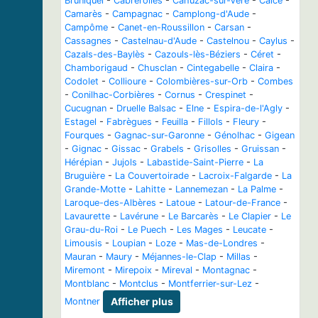
Bruniquel
-
Cabrerolles
-
Cahuzac-sur-Vère
-
Calce
-
Camarès
-
Campagnac
-
Camplong-d'Aude
-
Campôme
-
Canet-en-Roussillon
-
Carsan
-
Cassagnes
-
Castelnau-d'Aude
-
Castelnou
-
Caylus
-
Cazals-des-Baylès
-
Cazouls-lès-Béziers
-
Céret
-
Chamborigaud
-
Chusclan
-
Cintegabelle
-
Claira
-
Codolet
-
Collioure
-
Colombières-sur-Orb
-
Combes
-
Conilhac-Corbières
-
Cornus
-
Crespinet
-
Cucugnan
-
Druelle Balsac
-
Elne
-
Espira-de-l'Agly
-
Estagel
-
Fabrègues
-
Feuilla
-
Fillols
-
Fleury
-
Fourques
-
Gagnac-sur-Garonne
-
Génolhac
-
Gigean
-
Gignac
-
Gissac
-
Grabels
-
Grisolles
-
Gruissan
-
Hérépian
-
Jujols
-
Labastide-Saint-Pierre
-
La
Bruguière
-
La Couvertoirade
-
Lacroix-Falgarde
-
La
Grande-Motte
-
Lahitte
-
Lannemezan
-
La Palme
-
Laroque-des-Albères
-
Latoue
-
Latour-de-France
-
Lavaurette
-
Lavérune
-
Le Barcarès
-
Le Clapier
-
Le
Grau-du-Roi
-
Le Puech
-
Les Mages
-
Leucate
-
Limousis
-
Loupian
-
Loze
-
Mas-de-Londres
-
Mauran
-
Maury
-
Méjannes-le-Clap
-
Millas
-
Miremont
-
Mirepoix
-
Mireval
-
Montagnac
-
Montblanc
-
Montclus
-
Montferrier-sur-Lez
-
Montner
Afficher plus