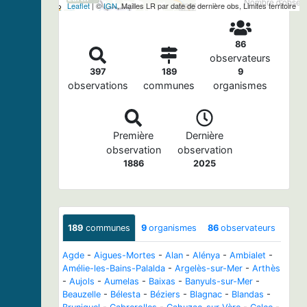
Nombre d'observa
Leaflet
| ©
IGN
, Mailles LR par date de dernière obs, Limites territoire
86
observateurs
397
189
9
observations
communes
organismes
Première
Dernière
observation
observation
1886
2025
189
communes
9
organismes
86
observateurs
Agde
-
Aigues-Mortes
-
Alan
-
Alénya
-
Ambialet
-
Amélie-les-Bains-Palalda
-
Argelès-sur-Mer
-
Arthès
-
Aujols
-
Aumelas
-
Baixas
-
Banyuls-sur-Mer
-
Beauzelle
-
Bélesta
-
Béziers
-
Blagnac
-
Blandas
-