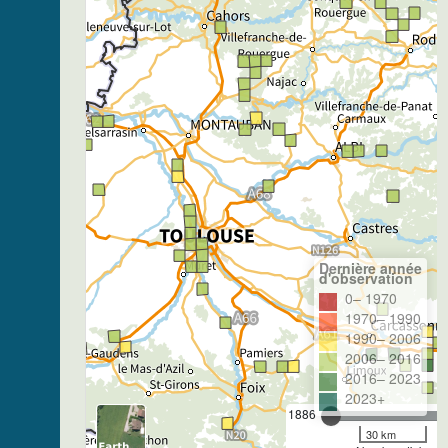
Dernière année
d'observation
0– 1970
1970– 1990
1990– 2006
2006– 2016
2016– 2023
2023+
1886
30 km