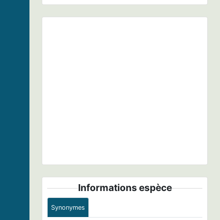
Previous
Next
Sphingonotus "caerulans caerulans" = sp. © Romain
Baghi - (c)
Informations espèce
Synonymes