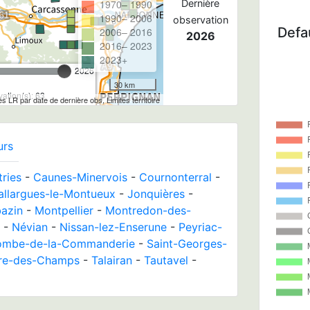
1970– 1990
Dernière
1990– 2006
observation
Defau
2006– 2016
2026
2016– 2023
2023+
2026
30 km
ation(s): 63
les LR par date de dernière obs, Limites territoire
urs
ries
-
Caunes-Minervois
-
Cournonterral
-
allargues-le-Montueux
-
Jonquières
-
azin
-
Montpellier
-
Montredon-des-
-
Névian
-
Nissan-lez-Enserune
-
Peyriac-
lombe-de-la-Commanderie
-
Saint-Georges-
rre-des-Champs
-
Talairan
-
Tautavel
-