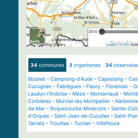
2010
Nombre d'observ
Leaflet
| ©
IGN
, Mail
34
communes
3
organismes
34
observate
Bizanet
-
Camplong-d'Aude
-
Capestang
-
Cast
Cucugnan
-
Fabrègues
-
Fleury
-
Florensac
-
G
Laudun-l'Ardoise
-
Mèze
-
Montarnaud
-
Montb
Corbières
-
Murviel-lès-Montpellier
-
Narbonne
de-Mer
-
Roquecourbe-Minervois
-
Sainte-Co
d'Orques
-
Saint-Jean-de-Cuculles
-
Saint-Pie
Terrats
-
Trouillas
-
Tuchan
-
Villefloure