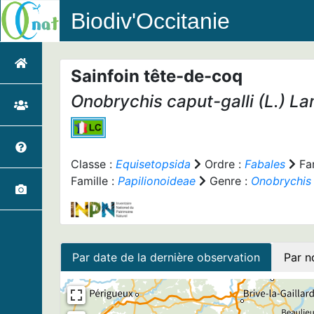
Biodiv'Occitanie
Sainfoin tête-de-coq
Onobrychis caput-galli
(L.) La
Classe :
Equisetopsida
Ordre :
Fabales
Fam
Famille :
Papilionoideae
Genre :
Onobrychis
Par date de la dernière observation
Par n