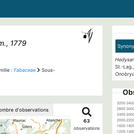
m., 1779
Synon
Hedysar
St.-Lag.
ille :
Fabaceae
Sous-
Onobryc
Obs
ombre d'observations
63
observations