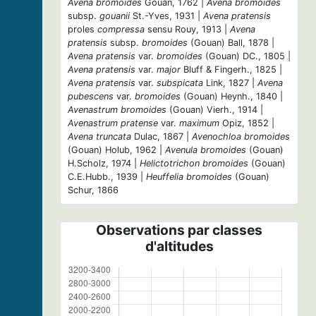
Avena bromoides
Gouan, 1762 |
Avena bromoides
subsp.
gouanii
St.-Yves, 1931 |
Avena pratensis
proles
compressa
sensu Rouy, 1913 |
Avena
pratensis
subsp.
bromoides
(Gouan) Ball, 1878 |
Avena pratensis
var.
bromoides
(Gouan) DC., 1805 |
Avena pratensis
var.
major
Bluff & Fingerh., 1825 |
Avena pratensis
var.
subspicata
Link, 1827 |
Avena
pubescens
var.
bromoides
(Gouan) Heynh., 1840 |
Avenastrum bromoides
(Gouan) Vierh., 1914 |
Avenastrum pratense
var.
maximum
Opiz, 1852 |
Avena truncata
Dulac, 1867 |
Avenochloa bromoides
(Gouan) Holub, 1962 |
Avenula bromoides
(Gouan)
H.Scholz, 1974 |
Helictotrichon bromoides
(Gouan)
C.E.Hubb., 1939 |
Heuffelia bromoides
(Gouan)
Schur, 1866
Observations par classes
d'altitudes