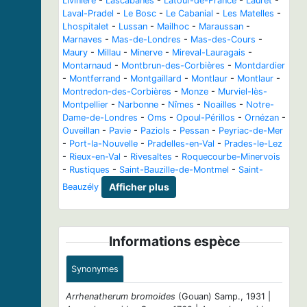
Livinière
-
Lascabanes
-
Latour-de-France
-
Lauret
-
Laval-Pradel
-
Le Bosc
-
Le Cabanial
-
Les Matelles
-
Lhospitalet
-
Lussan
-
Mailhoc
-
Maraussan
-
Marnaves
-
Mas-de-Londres
-
Mas-des-Cours
-
Maury
-
Millau
-
Minerve
-
Mireval-Lauragais
-
Montarnaud
-
Montbrun-des-Corbières
-
Montdardier
-
Montferrand
-
Montgaillard
-
Montlaur
-
Montlaur
-
Montredon-des-Corbières
-
Monze
-
Murviel-lès-
Montpellier
-
Narbonne
-
Nîmes
-
Noailles
-
Notre-
Dame-de-Londres
-
Oms
-
Opoul-Périllos
-
Ornézan
-
Ouveillan
-
Pavie
-
Paziols
-
Pessan
-
Peyriac-de-Mer
-
Port-la-Nouvelle
-
Pradelles-en-Val
-
Prades-le-Lez
-
Rieux-en-Val
-
Rivesaltes
-
Roquecourbe-Minervois
-
Rustiques
-
Saint-Bauzille-de-Montmel
-
Saint-
Beauzély
Afficher plus
Informations espèce
Synonymes
Arrhenatherum bromoides
(Gouan) Samp., 1931 |