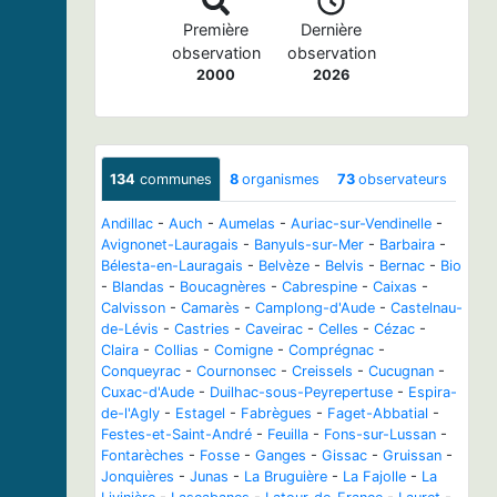
Première
Dernière
observation
observation
2000
2026
134
communes
8
organismes
73
observateurs
Andillac
-
Auch
-
Aumelas
-
Auriac-sur-Vendinelle
-
Avignonet-Lauragais
-
Banyuls-sur-Mer
-
Barbaira
-
Bélesta-en-Lauragais
-
Belvèze
-
Belvis
-
Bernac
-
Bio
-
Blandas
-
Boucagnères
-
Cabrespine
-
Caixas
-
Calvisson
-
Camarès
-
Camplong-d'Aude
-
Castelnau-
de-Lévis
-
Castries
-
Caveirac
-
Celles
-
Cézac
-
Claira
-
Collias
-
Comigne
-
Comprégnac
-
Conqueyrac
-
Cournonsec
-
Creissels
-
Cucugnan
-
Cuxac-d'Aude
-
Duilhac-sous-Peyrepertuse
-
Espira-
de-l'Agly
-
Estagel
-
Fabrègues
-
Faget-Abbatial
-
Festes-et-Saint-André
-
Feuilla
-
Fons-sur-Lussan
-
Fontarèches
-
Fosse
-
Ganges
-
Gissac
-
Gruissan
-
Jonquières
-
Junas
-
La Bruguière
-
La Fajolle
-
La