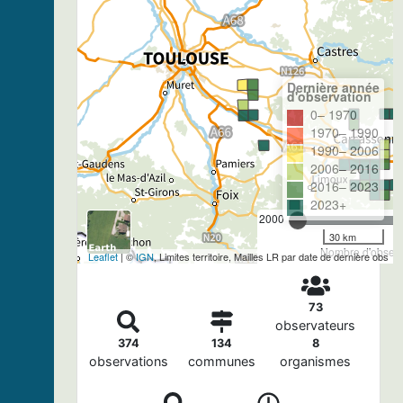
Dernière année
d'observation
0– 1970
1970– 1990
1990– 2006
2006– 2016
2016– 2023
2023+
2000
30 km
Nombre d'observa
Leaflet
| ©
IGN
, Limites territoire, Mailles LR par date de dernière obs
73
observateurs
374
134
8
observations
communes
organismes