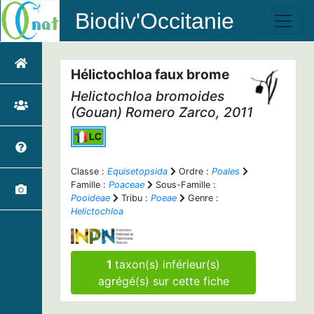
Biodiv'Occitanie
Hélictochloa faux brome
Helictochloa bromoides
(Gouan) Romero Zarco, 2011
Classe :
Equisetopsida
Ordre :
Poales
Famille :
Poaceae
Sous-Famille :
Pooideae
Tribu :
Poeae
Genre :
Helictochloa
1
taxon(s) inférieur(s)
agrégé(s) sur cette fiche