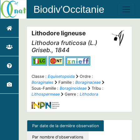
Biodiv'Occitanie
Lithodore ligneuse
Lithodora fruticosa
(L.)
Griseb., 1844
Classe :
Equisetopsida
Ordre :
Boraginales
Famille :
Boraginaceae
Sous-Famille :
Boraginoideae
Tribu :
Lithospermeae
Genre :
Lithodora
Par date de la dernière observation
Par nombre d'observations