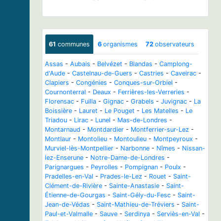
61
communes
6
organismes
72
observateurs
Assas
-
Aubais
-
Belvézet
-
Blandas
-
Camplong-
d'Aude
-
Castelnau-de-Guers
-
Castries
-
Caveirac
-
Clapiers
-
Congénies
-
Conques-sur-Orbiel
-
Cournonterral
-
Deaux
-
Ferrières-les-Verreries
-
Florensac
-
Fuilla
-
Gignac
-
Grabels
-
Juvignac
-
La
Boissière
-
Lauret
-
Le Pouget
-
Les Matelles
-
Le
Triadou
-
Lirac
-
Lunel
-
Mas-de-Londres
-
Montarnaud
-
Montdardier
-
Montferrier-sur-Lez
-
Montlaur
-
Montolieu
-
Montoulieu
-
Montpeyroux
-
Murviel-lès-Montpellier
-
Narbonne
-
Nîmes
-
Nissan-
lez-Enserune
-
Notre-Dame-de-Londres
-
Parignargues
-
Peyrolles
-
Pompignan
-
Poulx
-
Pradelles-en-Val
-
Prades-le-Lez
-
Rouet
-
Saint-
Clément-de-Rivière
-
Sainte-Anastasie
-
Saint-
Étienne-de-Gourgas
-
Saint-Gély-du-Fesc
-
Saint-
Jean-de-Védas
-
Saint-Mathieu-de-Tréviers
-
Saint-
Paul-et-Valmalle
-
Sauve
-
Serdinya
-
Serviès-en-Val
-