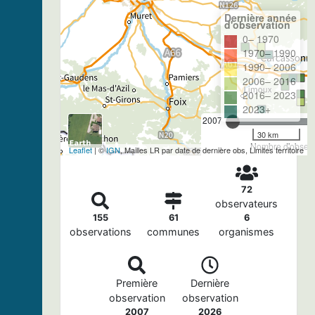
Dernière année
d'observation
0– 1970
1970– 1990
1990– 2006
2006– 2016
2016– 2023
2023+
2007
30 km
Nombre d'observa
Leaflet
| ©
IGN
, Mailles LR par date de dernière obs, Limites territoire
72
observateurs
155
61
6
observations
communes
organismes
Première
Dernière
observation
observation
2007
2026