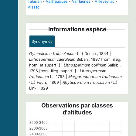
Talairan
-
Vailhauquès
-
Valflaunès
-
Villeveyrac
-
Vissec
Informations espèce
Synonymes
Gymnoleima fruticulosum
(L.) Decne., 1844 |
Lithospermum caeruleum
Bubani, 1897 [nom. illeg.
hom. et superfl.] |
Lithospermum collinum
Salisb.,
1796 [nom. illeg. superfl.] |
Lithospermum
fruticosum
L., 1753 |
Margarospermum fruticosum
(L.) Fourr., 1869 |
Rhytispermum fruticosum
(L.)
Link, 1829
Observations par classes
d'altitudes