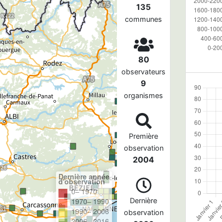
135
communes
80
observateurs
9
organismes
Première
observation
2004
Dernière année
d'observation
0– 1970
1970– 1990
Dernière
1990– 2006
observation
2006– 2016