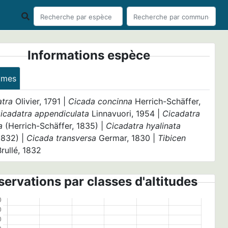
Informations espèce
ymes
atra
Olivier, 1791 |
Cicada concinna
Herrich-Schäffer,
icadatra appendiculata
Linnavuori, 1954 |
Cicadatra
a
(Herrich-Schäffer, 1835) |
Cicadatra hyalinata
 1832) |
Cicada transversa
Germar, 1830 |
Tibicen
rullé, 1832
ervations par classes d'altitudes