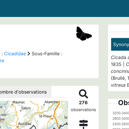
Synon
 :
Cicadidae
Sous-Famille :
Cicada 
ra
1835 |
C
concinn
(Brullé,
vitreus
B
ombre d'observations
Obs
276
observations