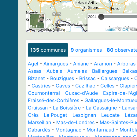
2004
Nombre d'observa
Leaflet
| ©
IGN
, Mail
135
communes
9
organismes
80
observat
Agel
-
Aimargues
-
Aniane
-
Aramon
-
Arboras
Assas
-
Aubais
-
Aumelas
-
Baillargues
-
Baixa
Bizanet
-
Bouzigues
-
Brissac
-
Caissargues
-
C
-
Castries
-
Caves
-
Cazilhac
-
Celles
-
Clapier
Cournonterral
-
Cuxac-d'Aude
-
Espira-de-l'Ag
Fraissé-des-Corbières
-
Gallargues-le-Montue
Gruissan
-
La Boissière
-
La Cassaigne
-
Lansa
Crès
-
Le Pouget
-
Lespignan
-
Leucate
-
Léza
Marseillan
-
Mas-de-Londres
-
Mas-Saintes-Pue
Cabardès
-
Montagnac
-
Montarnaud
-
Montbl
Montpellier
-
Montpeyroux
-
Montredon-des-C