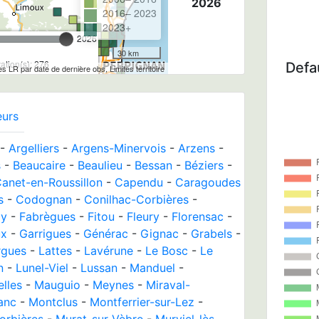
2026
2016– 2023
2023+
2026
30 km
tion(s): 276
Defau
les LR par date de dernière obs, Limites territoire
eurs
-
Argelliers
-
Argens-Minervois
-
Arzens
-
s
-
Beaucaire
-
Beaulieu
-
Bessan
-
Béziers
-
anet-en-Roussillon
-
Capendu
-
Caragoudes
s
-
Codognan
-
Conilhac-Corbières
-
ly
-
Fabrègues
-
Fitou
-
Fleury
-
Florensac
-
ux
-
Garrigues
-
Générac
-
Gignac
-
Grabels
-
rgues
-
Lattes
-
Lavérune
-
Le Bosc
-
Le
n
-
Lunel-Viel
-
Lussan
-
Manduel
-
lles
-
Mauguio
-
Meynes
-
Miraval-
anc
-
Montclus
-
Montferrier-sur-Lez
-
orbières
-
Murat-sur-Vèbre
-
Murviel-lès-