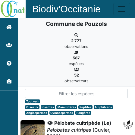
Biodiv'Occitanie
Commune de Pouzols
2 777
observations
587
espèces
52
observateurs
Tout voir
Oiseaux
Insectes
Mammifères
Reptiles
Amphibiens
Angiospermes
Gymnospermes
Fougères
Pélobate cultripède (Le)
Pelobates cultripes
(Cuvier,