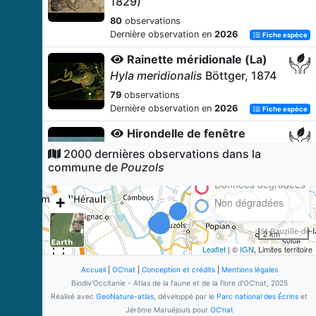
1829)
80
observations
Dernière observation en
2026
Fiche espèce
Rainette méridionale (La)
Hyla meridionalis
Böttger, 1874
79
observations
Dernière observation en
2026
Fiche espèce
Hirondelle de fenêtre
Delichon urbicum
(Linnaeus,
2000 dernières observations dans la
1758)
commune de
Pouzols
69
observations
Données dégradées
Dernière observation en
2022
Fiche espèce
+
Non dégradées
Crapaud calamite (Le)
−
2 km
Epidalea calamita
(Laurenti,
1768)
Leaflet
| ©
IGN
, Limites territoire
53
observations
Accueil
|
OC'nat
|
Conception et crédits
|
Mentions légales
Dernière observation en
2025
Biodiv'Occitanie - Atlas de la faune et de la flore d'OC'nat, 2025
Fiche espèce
Réalisé avec
GeoNature-atlas
, développé par le
Parc national des Écrins
et
Pélophylax
Jérôme Maruéjouls pour
OC'nat