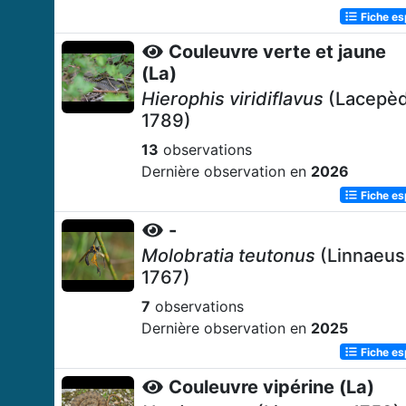
Fiche e
Couleuvre verte et jaune
(La)
Hierophis viridiflavus
(Lacepèd
1789)
13
observations
Dernière observation en
2026
Fiche e
-
Molobratia teutonus
(Linnaeus
1767)
7
observations
Dernière observation en
2025
Fiche e
Couleuvre vipérine (La)