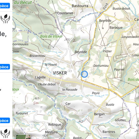
spèce
e,
spèce
,
spèce