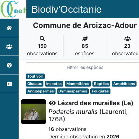
Biodiv'Occitanie
Commune de Arcizac-Adour
159
85
23
observations
espèces
observateu
Tout voir
Oiseaux
Insectes
Mammifères
Reptiles
Amphibiens
Angiospermes
Gymnospermes
Fougères
Lézard des murailles (Le)
Podarcis muralis
(Laurenti,
1768)
16
observations
Dernière observation en
2026