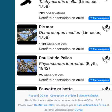
Tachymarptis melba
(Linnaeus,
1758)
701
observations
Dernière observation en
2026
Fiche espèce
Pic mar
Dendrocopos medius
(Linnaeus,
1758)
1613
observations
Dernière observation en
2026
Fiche espèce
Pouillot de Pallas
Phylloscopus inornatus
(Blyth,
1842)
25
observations
Dernière observation en
2025
Fiche espèce
Fauvette grisette
Sylvia communis
Latham, 1787
Accueil
|
OC'nat
|
Conception et crédits
|
Mentions légales
Biodiv'Occitanie - Atlas de la faune et de la flore d'OC'nat, 2025
3957
observations
Réalisé avec
GeoNature-atlas
, développé par le
Parc national des Écrins
et
Dernière observation en
2026
Fiche espèce
Jérôme Maruéjouls pour
OC'nat