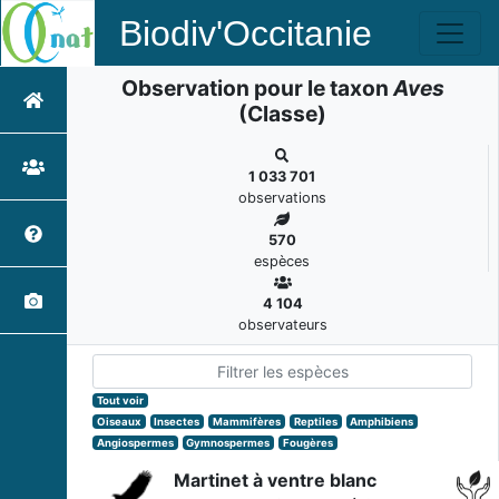
Biodiv'Occitanie
Observation pour le taxon
Aves
(Classe)
1 033 701
observations
570
espèces
4 104
observateurs
Tout voir
Oiseaux
Insectes
Mammifères
Reptiles
Amphibiens
Angiospermes
Gymnospermes
Fougères
Martinet à ventre blanc