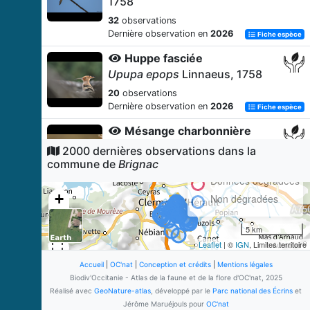
1758
32
observations
Dernière observation en
2026
Fiche espèce
Huppe fasciée
Upupa epops
Linnaeus, 1758
20
observations
Dernière observation en
2026
Fiche espèce
Mésange charbonnière
Parus major
Linnaeus, 1758
2000 dernières observations dans la
commune de
Brignac
16
observations
Dernière observation en
2026
Données dégradées
Fiche espèce
+
Non dégradées
Rossignol philomèle
−
Luscinia megarhynchos
C. L.
5 km
Brehm, 1831
Leaflet
| ©
IGN
, Limites territoire
16
observations
Dernière observation en
2026
Accueil
|
OC'nat
|
Conception et crédits
|
Mentions légales
Fiche espèce
Biodiv'Occitanie - Atlas de la faune et de la flore d'OC'nat, 2025
Fauvette à tête noire
Réalisé avec
GeoNature-atlas
, développé par le
Parc national des Écrins
et
Sylvia atricapilla
(Linnaeus,
Jérôme Maruéjouls pour
OC'nat