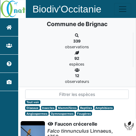
Biodiv'Occitanie
Commune de Brignac
339
observations
92
espèces
12
observateurs
Tout voir
Oiseaux
Insectes
Mammifères
Reptiles
Amphibiens
Angiospermes
Gymnospermes
Fougères
Faucon crécerelle
Falco tinnunculus
Linnaeus,