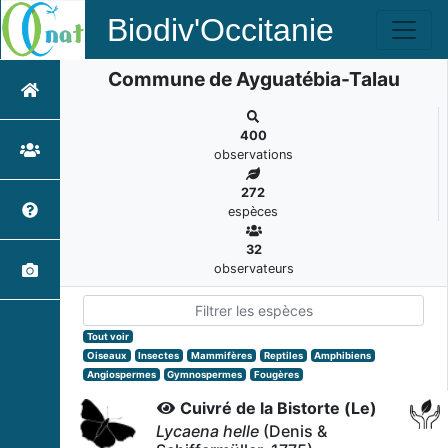
Biodiv'Occitanie
Commune de Ayguatébia-Talau
400
observations
272
espèces
32
observateurs
Tout voir
Oiseaux
Insectes
Mammifères
Reptiles
Amphibiens
Angiospermes
Gymnospermes
Fougères
Cuivré de la Bistorte (Le)
Lycaena helle
(Denis &