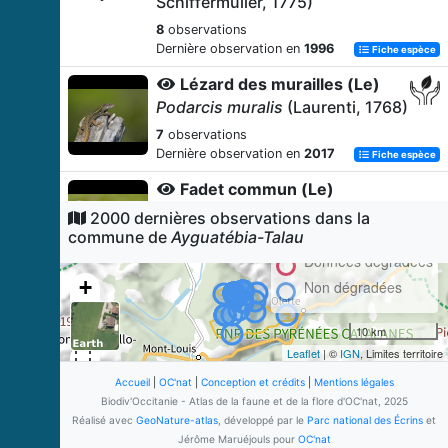
Schiffermüller, 1775)
8
observations
Dernière observation en
1996
Fiche espèce
Lézard des murailles (Le)
Podarcis muralis
(Laurenti, 1768)
7
observations
Dernière observation en
2017
Fiche espèce
Fadet commun (Le)
Coenonympha pamphilus
(Linnaeus,
2000 dernières observations dans la
1758)
commune de
Ayguatébia-Talau
5
observations
Données dégradées
Dernière observation en
2020
Fiche espèce
+
Non dégradées
Myrtil (Le)
−
10 km
Maniola jurtina
(Linnaeus, 1758)
Leaflet
| ©
IGN
, Limites territoire
5
observations
Dernière observation en
2020
Accueil
|
OC'nat
|
Conception et crédits
|
Mentions légales
Fiche espèce
Biodiv'Occitanie - Atlas de la faune et de la flore d'OC'nat, 2025
Echiquier ibérique (L')
Réalisé avec
GeoNature-atlas
, développé par le
Parc national des Écrins
et
Melanargia lachesis
(Hübner, 1790)
Jérôme Maruéjouls pour
OC'nat