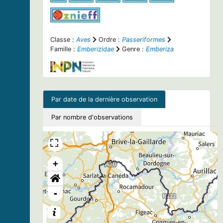
Classe :
Aves
Ordre :
Passeriformes
Famille :
Emberizidae
Genre :
Emberiza
Par date de la dernière observation
Par nombre d'observations
+
-