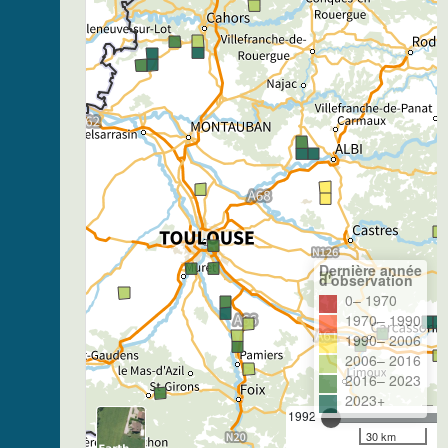
Dernière année
d'observation
0– 1970
1970– 1990
1990– 2006
2006– 2016
2016– 2023
2023+
1992
30 km