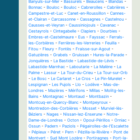
Banyuls-sur-Mer
-
Bassurels
-
Beaucens
-
Blandas
-
Bonnac
-
Bouloc
-
Bouloc
-
Cabrerolles
-
Cabrières
-
Campestre-et-Luc
-
Canet-en-Roussillon
-
Cannes-
et-Clairan
-
Carcassonne
-
Cassagnes
-
Castelnou
-
Causses-et-Veyran
-
Caussiniojouls
-
Cavanac
-
Cestayrols
-
Cintegabelle
-
Clapiers
-
Dourbies
-
Embres-et-Castelmaure
-
Eus
-
Fayssac
-
Ferrals-
les-Corbières
-
Ferrières-les-Verreries
-
Feuilla
-
Fitou
-
Fleury
-
Fontès
-
Fraisse-sur-Agout
-
Gatuzières
-
Grabels
-
Gruissan
-
Hures-la-Parade
-
Jonquières
-
La Bastide
-
Labastide-de-Lévis
-
Labastide-Marnhac
-
Laboutarie
-
La Malène
-
La
Palme
-
Lassur
-
La Tour-du-Crieu
-
La Tour-sur-Orb
-
Le Bosc
-
Le Carlaret
-
Le Cros
-
Le Pin-Murelet
-
Lespignan
-
Les Pujols
-
Llo
-
Lodève
-
Mas-de-
Londres
-
Mazères
-
Mérifons
-
Millas
-
Molitg-les-
Bains
-
Montagnac
-
Montaud
-
Montbazin
-
Montcuq-en-Quercy-Blanc
-
Montpeyroux
-
Montredon-des-Corbières
-
Mosset
-
Murviel-lès-
Béziers
-
Nages
-
Nissan-lez-Enserune
-
Notre-
Dame-de-Londres
-
Octon
-
Opoul-Périllos
-
Orniac
-
Ossun
-
Padern
-
Paziols
-
Pégairolles-de-l'Escalette
-
Pépieux
-
Péret
-
Pern
-
Pézilla-la-Rivière
-
Pont de
Montvert - Sud Mont Lozère
-
Portiragnes
-
Port-la-