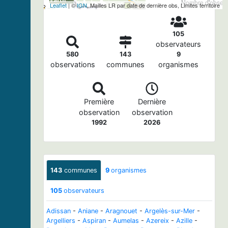
Nombre d'observa
Leaflet
| ©
IGN
, Mailles LR par date de dernière obs, Limites territoire
105
observateurs
580
143
9
observations
communes
organismes
Première
Dernière
observation
observation
1992
2026
143
communes
9
organismes
105
observateurs
Adissan
-
Aniane
-
Aragnouet
-
Argelès-sur-Mer
-
Argelliers
-
Aspiran
-
Aumelas
-
Azereix
-
Azille
-