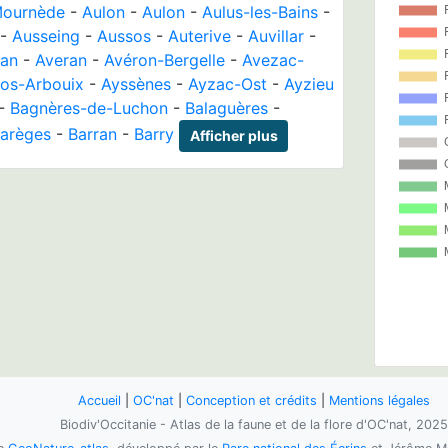
Mournède
-
Aulon
-
Aulon
-
Aulus-les-Bains
-
-
Ausseing
-
Aussos
-
Auterive
-
Auvillar
-
nan
-
Averan
-
Avéron-Bergelle
-
Avezac-
ros-Arbouix
-
Ayssènes
-
Ayzac-Ost
-
Ayzieu
-
Bagnères-de-Luchon
-
Balaguères
-
arèges
-
Barran
-
Barry
Afficher plus
Accueil
|
OC'nat
|
Conception et crédits
|
Mentions légales
Biodiv'Occitanie - Atlas de la faune et de la flore d'OC'nat, 2025