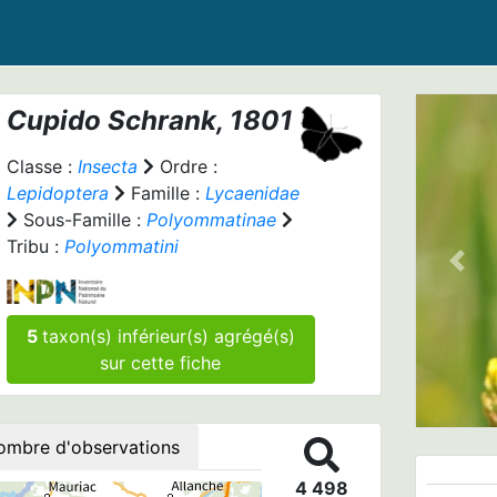
Cupido
Schrank, 1801
Classe :
Insecta
Ordre :
Lepidoptera
Famille :
Lycaenidae
Sous-Famille :
Polyommatinae
Tribu :
Polyommatini
Prev
5
taxon(s) inférieur(s) agrégé(s)
sur cette fiche
ombre d'observations
4 498