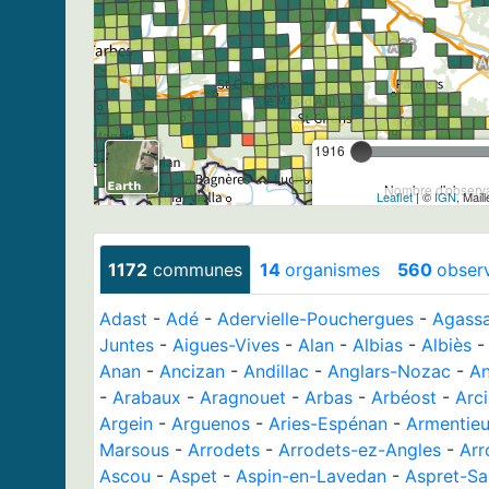
1916
Nombre d'observa
Leaflet
| ©
IGN
, Mail
1172
communes
14
organismes
560
obser
Adast
-
Adé
-
Adervielle-Pouchergues
-
Agass
Juntes
-
Aigues-Vives
-
Alan
-
Albias
-
Albiès
Anan
-
Ancizan
-
Andillac
-
Anglars-Nozac
-
An
-
Arabaux
-
Aragnouet
-
Arbas
-
Arbéost
-
Arc
Argein
-
Arguenos
-
Aries-Espénan
-
Armentie
Marsous
-
Arrodets
-
Arrodets-ez-Angles
-
Arr
Ascou
-
Aspet
-
Aspin-en-Lavedan
-
Aspret-Sa