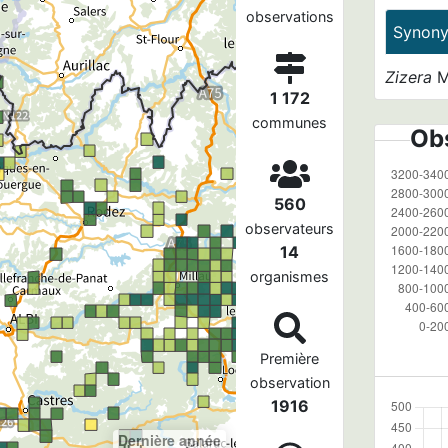
observations
Synon
Zizera
M
1 172
communes
Obs
560
observateurs
14
organismes
Première
observation
1916
Dernière année