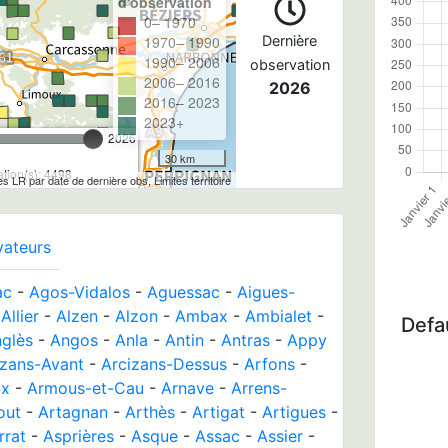
d'observation
0– 1970
1970– 1990
Dernière
1990– 2006
observation
2006– 2016
2026
2016– 2023
2023+
2026
30 km
tion(s): 4498
les LR par date de dernière obs, Limites territoire
vateurs
ac
-
Agos-Vidalos
-
Aguessac
-
Aigues-
-
Allier
-
Alzen
-
Alzon
-
Ambax
-
Ambialet
-
Defau
glès
-
Angos
-
Anla
-
Antin
-
Antras
-
Appy
izans-Avant
-
Arcizans-Dessus
-
Arfons
-
ux
-
Armous-et-Cau
-
Arnave
-
Arrens-
out
-
Artagnan
-
Arthès
-
Artigat
-
Artigues
-
rrat
-
Asprières
-
Asque
-
Assac
-
Assier
-