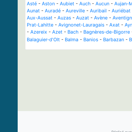
Asté
-
Aston
-
Aubiet
-
Auch
-
Aucun
-
Aujan-
Aunat
-
Auradé
-
Aureville
-
Auribail
-
Auriébat
Aux-Aussat
-
Auzas
-
Auzat
-
Avène
-
Aventig
Prat-Lahitte
-
Avignonet-Lauragais
-
Axat
-
Ay
-
Azereix
-
Azet
-
Bach
-
Bagnères-de-Bigorre
Balaguier-d'Olt
-
Balma
-
Banios
-
Barbazan
-
B