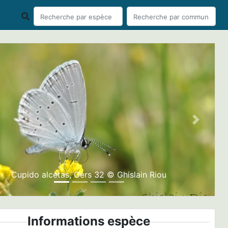
ious
Next
Cupido alcetas, Gers 32 © Ghislain Riou
Informations espèce