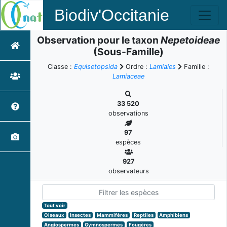
Biodiv'Occitanie
Observation pour le taxon
Nepetoideae
(Sous-Famille)
Classe :
Equisetopsida
Ordre :
Lamiales
Famille :
Lamiaceae
33 520
observations
97
espèces
927
observateurs
Tout voir
Oiseaux
Insectes
Mammifères
Reptiles
Amphibiens
Angiospermes
Gymnospermes
Fougères