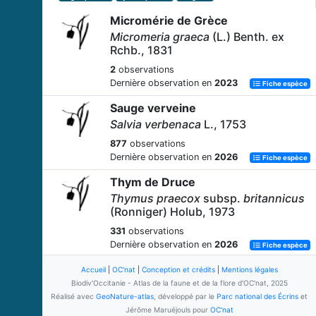
Micromérie de Grèce
Micromeria graeca
(L.) Benth. ex
Rchb., 1831
2
observations
Dernière observation en
2023
Fiche espèce
Sauge verveine
Salvia verbenaca
L., 1753
877
observations
Dernière observation en
2026
Fiche espèce
Thym de Druce
Thymus praecox
subsp.
britannicus
(Ronniger) Holub, 1973
331
observations
Dernière observation en
2026
Fiche espèce
Sauge à petites feuilles
Accueil
|
OC'nat
|
Conception et crédits
|
Mentions légales
Biodiv'Occitanie - Atlas de la faune et de la flore d'OC'nat, 2025
Salvia microphylla
Kunth, 1818
Réalisé avec
GeoNature-atlas
, développé par le
Parc national des Écrins
et
5
observations
Jérôme Maruéjouls pour
OC'nat