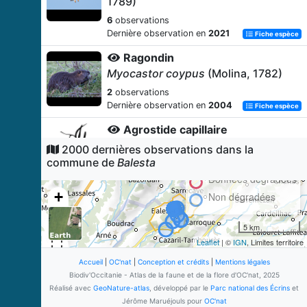
1789)
6
observations
Dernière observation en
2021
Fiche espèce
Ragondin
Myocastor coypus
(Molina, 1782)
2
observations
Dernière observation en
2004
Fiche espèce
Agrostide capillaire
Agrostis capillaris
L., 1753
2000 dernières observations dans la
commune de
Balesta
2
observations
Dernière observation en
2008
Données dégradées
Fiche espèce
+
Non dégradées
Chénopode blanc
−
Chenopodium album
L., 1753
5 km
2
observations
Leaflet
| ©
IGN
, Limites territoire
Dernière observation en
2008
Fiche espèce
Accueil
|
OC'nat
|
Conception et crédits
|
Mentions légales
Liseron des haies
Biodiv'Occitanie - Atlas de la faune et de la flore d'OC'nat, 2025
Convolvulus sepium
L., 1753
Réalisé avec
GeoNature-atlas
, développé par le
Parc national des Écrins
et
Jérôme Maruéjouls pour
OC'nat