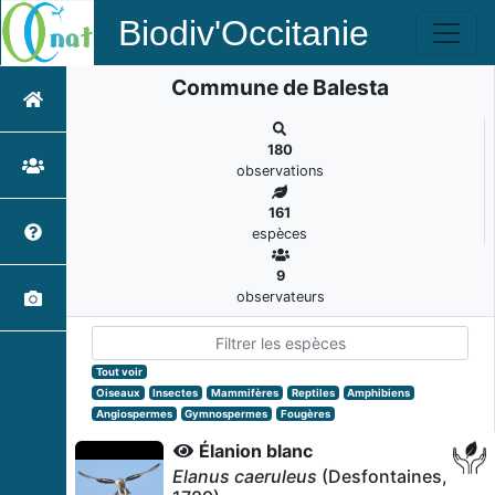
Biodiv'Occitanie
Commune de Balesta
180
observations
161
espèces
9
observateurs
Tout voir
Oiseaux
Insectes
Mammifères
Reptiles
Amphibiens
Angiospermes
Gymnospermes
Fougères
Élanion blanc
Elanus caeruleus
(Desfontaines,