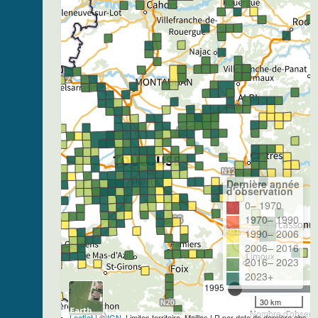
Dernière année
d'observation
0– 1970
1970– 1990
1990– 2006
2006– 2016
2016– 2023
2023+
1995
30 km
Nombre d'observa
Leaflet
| ©
IGN
, Limites territoire, Mailles LR par date de dernière obs