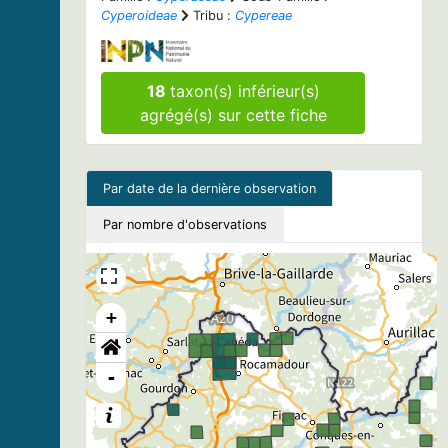
Cyperoideae
Tribu :
Cypereae
18
taxon(s) inférieur(s)
agrégé(s) sur cette fiche
Par date de la dernière observation
Par nombre d'observations
+
-