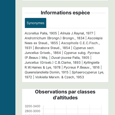
Informations espèce
Synonymes
Acorellus
Palla, 1905 |
Alinula
J.Raynal, 1977 |
Androtrichum
(Brongn.) Brongn., 1834 |
Ascolepis
Nees ex Steud., 1855 |
Ascopholis
C.E.C.Fisch.,
1931 |
Borabora
Steud., 1854 |
Cyperus
sect.
Juncellus
Griseb., 1864 |
Cyperus
subg.
Pycreus
(P.Beauv.) Miq. |
Duval-jouvea
Palla, 1905 |
Juncellus
(Griseb.) C.B.Clarke, 1893 |
Kyllingiella
R.W.Haines & Lye, 1978 |
Pycreus
P.Beauv., 1816 |
Queenslandiella
Domin, 1915 |
Sphaerocyperus
Lye,
1972 |
Volkiella
Merxm. & Czech, 1953
Observations par classes
d'altitudes