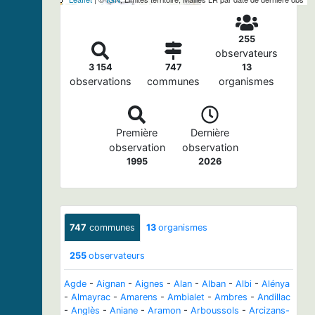
255
observateurs
3 154
747
13
observations
communes
organismes
Première
Dernière
observation
observation
1995
2026
747
communes
13
organismes
255
observateurs
Agde
-
Aignan
-
Aignes
-
Alan
-
Alban
-
Albi
-
Alénya
-
Almayrac
-
Amarens
-
Ambialet
-
Ambres
-
Andillac
-
Anglès
-
Aniane
-
Aramon
-
Arboussols
-
Arcizans-