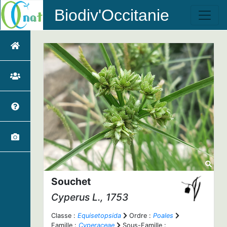
Biodiv'Occitanie
Souchet
Cyperus
L., 1753
Classe :
Equisetopsida
Ordre :
Poales
Famille :
Cyperaceae
Sous-Famille :