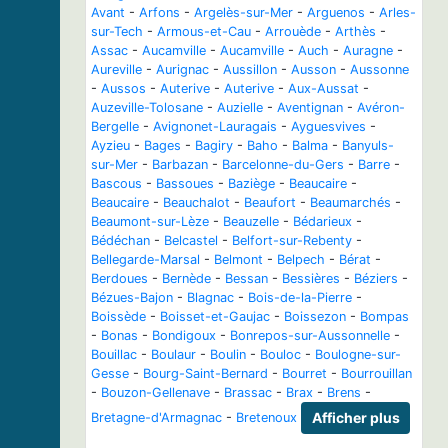
Avant
-
Arfons
-
Argelès-sur-Mer
-
Arguenos
-
Arles-
sur-Tech
-
Armous-et-Cau
-
Arrouède
-
Arthès
-
Assac
-
Aucamville
-
Aucamville
-
Auch
-
Auragne
-
Aureville
-
Aurignac
-
Aussillon
-
Ausson
-
Aussonne
-
Aussos
-
Auterive
-
Auterive
-
Aux-Aussat
-
Auzeville-Tolosane
-
Auzielle
-
Aventignan
-
Avéron-
Bergelle
-
Avignonet-Lauragais
-
Ayguesvives
-
Ayzieu
-
Bages
-
Bagiry
-
Baho
-
Balma
-
Banyuls-
sur-Mer
-
Barbazan
-
Barcelonne-du-Gers
-
Barre
-
Bascous
-
Bassoues
-
Baziège
-
Beaucaire
-
Beaucaire
-
Beauchalot
-
Beaufort
-
Beaumarchés
-
Beaumont-sur-Lèze
-
Beauzelle
-
Bédarieux
-
Bédéchan
-
Belcastel
-
Belfort-sur-Rebenty
-
Bellegarde-Marsal
-
Belmont
-
Belpech
-
Bérat
-
Berdoues
-
Bernède
-
Bessan
-
Bessières
-
Béziers
-
Bézues-Bajon
-
Blagnac
-
Bois-de-la-Pierre
-
Boissède
-
Boisset-et-Gaujac
-
Boissezon
-
Bompas
-
Bonas
-
Bondigoux
-
Bonrepos-sur-Aussonnelle
-
Bouillac
-
Boulaur
-
Boulin
-
Bouloc
-
Boulogne-sur-
Gesse
-
Bourg-Saint-Bernard
-
Bourret
-
Bourrouillan
-
Bouzon-Gellenave
-
Brassac
-
Brax
-
Brens
-
Bretagne-d'Armagnac
-
Bretenoux
Afficher plus