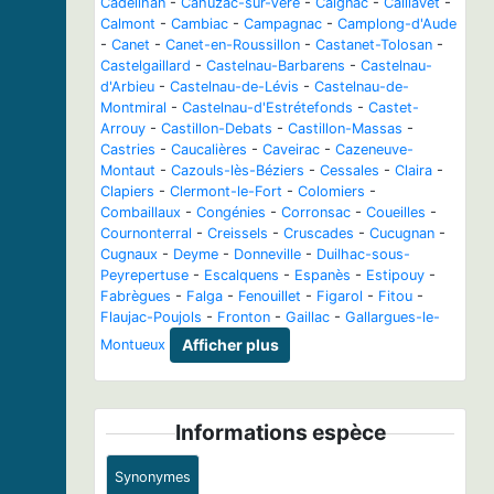
Cadeilhan
-
Cahuzac-sur-Vère
-
Caignac
-
Caillavet
-
Calmont
-
Cambiac
-
Campagnac
-
Camplong-d'Aude
-
Canet
-
Canet-en-Roussillon
-
Castanet-Tolosan
-
Castelgaillard
-
Castelnau-Barbarens
-
Castelnau-
d'Arbieu
-
Castelnau-de-Lévis
-
Castelnau-de-
Montmiral
-
Castelnau-d'Estrétefonds
-
Castet-
Arrouy
-
Castillon-Debats
-
Castillon-Massas
-
Castries
-
Caucalières
-
Caveirac
-
Cazeneuve-
Montaut
-
Cazouls-lès-Béziers
-
Cessales
-
Claira
-
Clapiers
-
Clermont-le-Fort
-
Colomiers
-
Combaillaux
-
Congénies
-
Corronsac
-
Coueilles
-
Cournonterral
-
Creissels
-
Cruscades
-
Cucugnan
-
Cugnaux
-
Deyme
-
Donneville
-
Duilhac-sous-
Peyrepertuse
-
Escalquens
-
Espanès
-
Estipouy
-
Fabrègues
-
Falga
-
Fenouillet
-
Figarol
-
Fitou
-
Flaujac-Poujols
-
Fronton
-
Gaillac
-
Gallargues-le-
Montueux
Afficher plus
Informations espèce
Synonymes