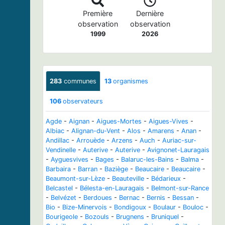
Première
Dernière
observation
observation
1999
2026
283
communes
13
organismes
106
observateurs
Agde
-
Aignan
-
Aigues-Mortes
-
Aigues-Vives
-
Albiac
-
Alignan-du-Vent
-
Alos
-
Amarens
-
Anan
-
Andillac
-
Arrouède
-
Arzens
-
Auch
-
Auriac-sur-
Vendinelle
-
Auterive
-
Auterive
-
Avignonet-Lauragais
-
Ayguesvives
-
Bages
-
Balaruc-les-Bains
-
Balma
-
Barbaira
-
Barran
-
Baziège
-
Beaucaire
-
Beaucaire
-
Beaumont-sur-Lèze
-
Beauteville
-
Bédarieux
-
Belcastel
-
Bélesta-en-Lauragais
-
Belmont-sur-Rance
-
Belvézet
-
Berdoues
-
Bernac
-
Bernis
-
Bessan
-
Bio
-
Bize-Minervois
-
Bondigoux
-
Boulaur
-
Bouloc
-
Bourigeole
-
Bozouls
-
Brugnens
-
Bruniquel
-