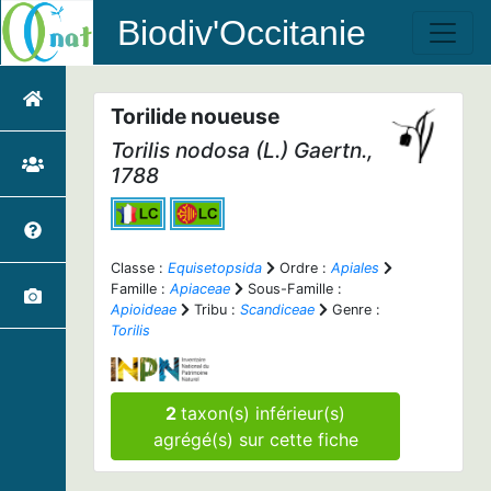
Biodiv'Occitanie
Torilide noueuse
Torilis nodosa
(L.) Gaertn.,
1788
Classe :
Equisetopsida
Ordre :
Apiales
Famille :
Apiaceae
Sous-Famille :
Apioideae
Tribu :
Scandiceae
Genre :
Torilis
2
taxon(s) inférieur(s)
agrégé(s) sur cette fiche