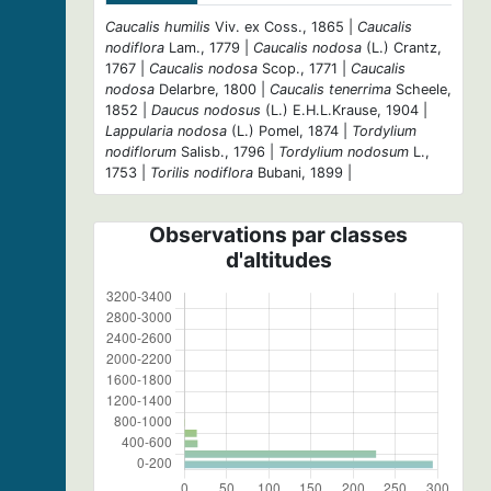
Caucalis humilis
Viv. ex Coss., 1865 |
Caucalis
nodiflora
Lam., 1779 |
Caucalis nodosa
(L.) Crantz,
1767 |
Caucalis nodosa
Scop., 1771 |
Caucalis
nodosa
Delarbre, 1800 |
Caucalis tenerrima
Scheele,
1852 |
Daucus nodosus
(L.) E.H.L.Krause, 1904 |
Lappularia nodosa
(L.) Pomel, 1874 |
Tordylium
nodiflorum
Salisb., 1796 |
Tordylium nodosum
L.,
1753 |
Torilis nodiflora
Bubani, 1899 |
Observations par classes
d'altitudes