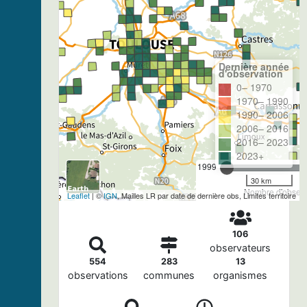
Dernière année
d'observation
0– 1970
1970– 1990
1990– 2006
2006– 2016
2016– 2023
2023+
1999
30 km
Nombre d'observa
Leaflet
| ©
IGN
, Mailles LR par date de dernière obs, Limites territoire
106
observateurs
554
283
13
observations
communes
organismes