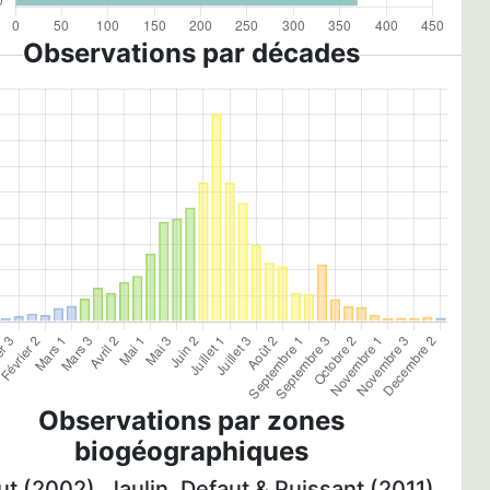
Observations par décades
Observations par zones
biogéographiques
t (2002), Jaulin, Defaut & Puissant (2011)