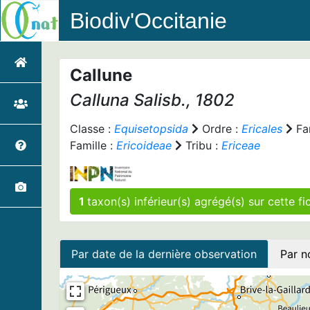
Biodiv'Occitanie
Callune
Calluna
Salisb., 1802
Classe :
Equisetopsida
Ordre :
Ericales
Fam
Famille :
Ericoideae
Tribu :
Ericeae
1
taxon(s) inférieur(s)
Par date de la dernière observation
Par n