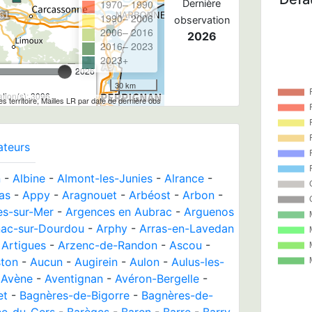
1970– 1990
Dernière
1990– 2006
observation
2006– 2016
2026
2016– 2023
2023+
2026
30 km
tion(s): 3096
tes territoire, Mailles LR par date de dernière obs
ateurs
n
-
Albine
-
Almont-les-Junies
-
Alrance
-
as
-
Appy
-
Aragnouet
-
Arbéost
-
Arbon
-
ès-sur-Mer
-
Argences en Aubrac
-
Arguenos
nac-sur-Dourdou
-
Arphy
-
Arras-en-Lavedan
-
Artigues
-
Arzenc-de-Randon
-
Ascou
-
ton
-
Aucun
-
Augirein
-
Aulon
-
Aulus-les-
-
Avène
-
Aventignan
-
Avéron-Bergelle
-
et
-
Bagnères-de-Bigorre
-
Bagnères-de-
ne-du-Gers
-
Barèges
-
Baren
-
Barre
-
Barry-