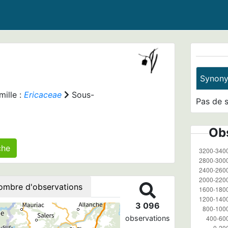
Synon
ille :
Ericaceae
Sous-
Pas de 
Obs
 agrégé(s) sur cette fiche
ombre d'observations
3 096
observations