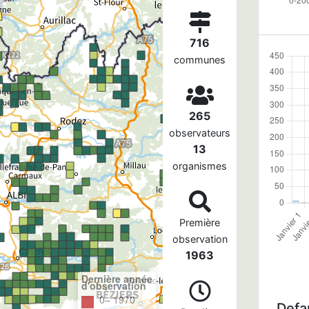
716
communes
265
observateurs
13
organismes
Première
observation
1963
Dernière année
d'observation
0– 1970
Defau