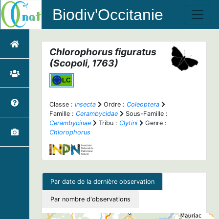
Biodiv'Occitanie
Chlorophorus figuratus
(Scopoli, 1763)
Classe :
Insecta
Ordre :
Coleoptera
Famille :
Cerambycidae
Sous-Famille :
Cerambycinae
Tribu :
Clytini
Genre :
Chlorophorus
Par date de la dernière observation
Par nombre d'observations