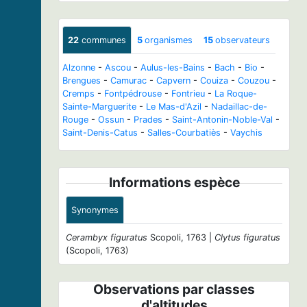
22
communes
5
organismes
15
observateurs
Alzonne
-
Ascou
-
Aulus-les-Bains
-
Bach
-
Bio
-
Brengues
-
Camurac
-
Capvern
-
Couiza
-
Couzou
-
Cremps
-
Fontpédrouse
-
Fontrieu
-
La Roque-
Sainte-Marguerite
-
Le Mas-d'Azil
-
Nadaillac-de-
Rouge
-
Ossun
-
Prades
-
Saint-Antonin-Noble-Val
-
Saint-Denis-Catus
-
Salles-Courbatiès
-
Vaychis
Informations espèce
Synonymes
Cerambyx figuratus
Scopoli, 1763 |
Clytus figuratus
(Scopoli, 1763)
Observations par classes
d'altitudes