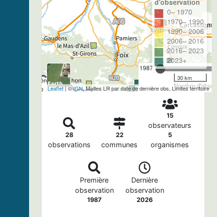
d'observation
0– 1970
1970– 1990
1990– 2006
2006– 2016
2016– 2023
2023+
1987
30 km
Nombre d'observ
Leaflet
| ©
IGN
, Mailles LR par date de dernière obs, Limites territoire
15
observateurs
28
22
5
observations
communes
organismes
Première
Dernière
observation
observation
1987
2026